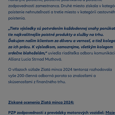
zodpovednosti zamestnanca. Druhé miesto získala v kategór
poistenie nehnuteľností a tretie miesto v kategórii cestovné
poistenia.
„Tieto výsledky sú potvrdením každodennej snahy ponúka
tie najkvalitnejšie poistné produkty a služby na trhu.
Ďakujem našim klientom za dôveru a vernosť, a tiež kole
za ich prácu. K výsledkom, samozrejme, všetkým kolegom
srdečne blahoželám,“
uviedla riaditeľka odboru komunikáci
Allianz Lucia Strnad Muthová.
O víťazoch súťaže Zlatá minca 2024 tentoraz rozhodovala
vyše 200-členná odborná porota so znalosťami a
skúsenosťami z finančného trhu.
Získané ocenenia Zlatá minca 2024:
PZP zodpovednosti z prevádzky motorových vozidiel:
Moje