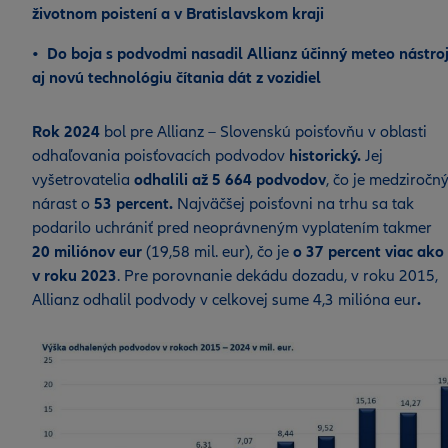
životnom poistení a v Bratislavskom kraji
• Do boja s podvodmi nasadil Allianz účinný meteo nástroj
aj novú technológiu čítania dát z vozidiel
Rok 2024
bol pre Allianz – Slovenskú poisťovňu v oblasti
odhaľovania poisťovacích podvodov
historický.
Jej
vyšetrovatelia
odhalili až 5 664 podvodov
, čo je medziročn
nárast o
53 percent.
Najväčšej poisťovni na trhu sa tak
podarilo uchrániť pred neoprávneným vyplatením takmer
20 miliónov eur
(19,58 mil. eur), čo je
o 37 percent viac ako
v roku 2023
. Pre porovnanie dekádu dozadu, v roku 2015,
Allianz odhalil podvody v celkovej sume 4,3 milióna eur
.