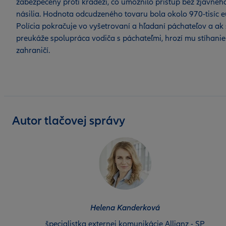
zabezpečený proti krádeži, čo umožnilo prístup bez zjavnéh
násilia. Hodnota odcudzeného tovaru bola okolo 970-tisíc e
Polícia pokračuje vo vyšetrovaní a hľadaní páchateľov a ak
preukáže spolupráca vodiča s páchateľmi, hrozí mu stíhanie
zahraničí.
Autor tlačovej správy
Helena Kanderková
špecialistka externej komunikácie Allianz - SP