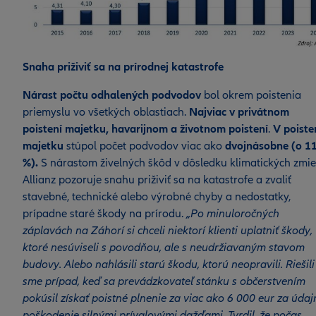
Snaha priživiť sa na prírodnej katastrofe
Nárast počtu odhalených podvodov
bol okrem poistenia
priemyslu vo všetkých oblastiach.
Najviac v privátnom
poistení majetku, havarijnom a životnom poistení
.
V poiste
majetku
stúpol počet podvodov viac ako
dvojnásobne (o 1
%).
S nárastom živelných škôd v dôsledku klimatických zmi
Allianz pozoruje snahu priživiť sa na katastrofe a zvaliť
stavebné, technické alebo výrobné chyby a nedostatky,
prípadne staré škody na prírodu.
„Po minuloročných
záplavách na Záhorí si chceli niektorí klienti uplatniť škody,
ktoré nesúviseli s povodňou, ale s neudržiavaným stavom
budovy. Alebo nahlásili starú škodu, ktorú neopravili. Riešili
sme prípad, keď sa prevádzkovateľ stánku s občerstvením
pokúsil získať poistné plnenie za viac ako 6 000 eur za údaj
poškodenie silnými prívalovými dažďami. Tvrdil, že počas