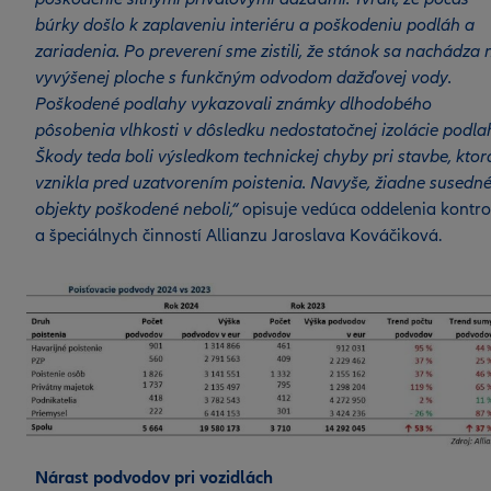
búrky došlo k zaplaveniu interiéru a poškodeniu podláh a
zariadenia. Po preverení sme zistili, že stánok sa nachádza 
vyvýšenej ploche s funkčným odvodom dažďovej vody.
Poškodené podlahy vykazovali známky dlhodobého
pôsobenia vlhkosti v dôsledku nedostatočnej izolácie podla
Škody teda boli výsledkom technickej chyby pri stavbe, ktor
vznikla pred uzatvorením poistenia. Navyše, žiadne susedn
objekty poškodené neboli,“
opisuje vedúca oddelenia kontro
a špeciálnych činností Allianzu Jaroslava Kováčiková.
Nárast podvodov pri vozidlách