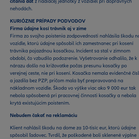
čítania dát
z riadiacej jednotky z vozidiel pri dopravných
nehodách.
KURIÓZNE PRÍPADY PODVODOV
Firma údajne kosí trávnik aj v zime
Firma zo svojho poistenia zodpovednosti nahlásila škodu n
vozidle, ktorú údajne spôsobil ich zamestnanec pri kosení
trávnika pojazdnou kosačkou. Incident sa stal v zimnom
období, čo vzbudilo podozrenie. Vyšetrovanie odhalilo, že k
nárazu došlo na križovatke počas presunu kosačky po
verejnej ceste, nie pri kosení. Kosačka nemala evidenčné čís
a jazdila bez PZP, pričom mala byť prepravovaná na
nákladnom vozidle. Škoda vo výške viac ako 9 000 eur tak
nebola spôsobená pri pracovnej činnosti kosačky a nebola
krytá existujúcim poistením.
Nebudem čakať na reklamáciu
Klient nahlásil škodu na dome za 10-tisíc eur, ktorú údajne
spôsobil ľadovec. Tvrdil, že poškodené boli sklenené výplne