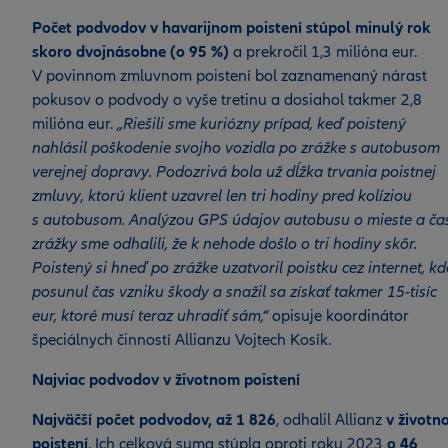
Počet podvodov v havarijnom poistení stúpol minulý rok
skoro dvojnásobne (o 95 %)
a prekročil 1,3 milióna eur.
V povinnom zmluvnom poistení bol zaznamenaný nárast
pokusov o podvody o vyše tretinu a dosiahol takmer 2,8
milióna eur.
„Riešili sme kuriózny prípad, keď poistený
nahlásil poškodenie svojho vozidla po zrážke s autobusom
verejnej dopravy. Podozrivá bola už dĺžka trvania poistnej
zmluvy, ktorú klient uzavrel len tri hodiny pred kolíziou
s autobusom. Analýzou GPS údajov autobusu o mieste a ča
zrážky sme odhalili, že k nehode došlo o tri hodiny skôr.
Poistený si hneď po zrážke uzatvoril poistku cez internet, kd
posunul čas vzniku škody a snažil sa získať takmer 15-tisíc
eur, ktoré musí teraz uhradiť sám,“
opisuje koordinátor
špeciálnych činností Allianzu Vojtech Kosík.
Najviac podvodov v životnom poistení
Najväčší počet podvodov, až 1 826
, odhalil Allianz
v životn
poistení
. Ich celková suma stúpla oproti roku 2023
o 46