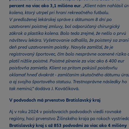
percent na viac ako 3,1 milióna eur
. „
Klient nám nahlásil úr
kolena, ktorý utrpel pri hraní rekreačného futbalu.
V predloženej lekárskej správe s dátumom 8 dní po
uzatvorení poistnej zmluvy, bol odporúčaný chirurgický
zákrok a plastika kolena. Bolo teda zrejmé, že nešlo o prvú
návštevu lekára. Vyšetrovanie odhalilo, že poistený sa zrani
deň pred uzatvorením poistky. Navyše zamlčal, že je
registrovaný športovec, čím bolo nesprávne ocenené riziko 
platil nižšie poistné. Poistné plnenie za viac ako 6 400 eur
poisťovňa zamietla. Klient sa pritom pokúsil poisťovňu
oklamať hneď dvakrát - zamlčaním skutočného dátumu úra
a aj svojho športového statusu. Trestnoprávne následky ho
tak neminú,“
dodáva J. Kováčiková.
V podvodoch má prvenstvo Bratislavský kraj
Aj v roku 2024 v poisťovacích podvodoch viedli rovnaké
regióny, hoci prvenstvo Žilinského kraja po rokoch vystried
Bratislavský kraj s až 853 podvodmi za viac ako 4 milióny