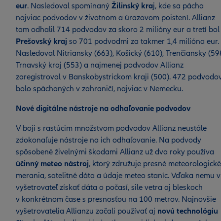
eur
. Nasledoval spomínaný
Žilinský kra
j, kde sa pácha
najviac podvodov v životnom a úrazovom poistení. Allianz
tam odhalil 714 podvodov za skoro 2 milióny eur a tretí bol
Prešovský kraj
so 701 podvodmi za takmer 1,4 milióna eur.
Nasledoval Nitriansky (663), Košický (610), Trenčiansky (59
Trnavský kraj (553) a najmenej podvodov Allianz
zaregistroval v Banskobystrickom kraji (500). 472 podvodo
bolo spáchaných v zahraničí, najviac v Nemecku.
Nové digitálne nástroje na odhaľovanie podvodov
V boji s rastúcim množstvom podvodov Allianz neustále
zdokonaľuje nástroje na ich odhaľovanie. Na podvody
spôsobené živelnými škodami Allianz už dva roky používa
účinný meteo nástroj
, ktorý združuje presné meteorologické
merania, satelitné dáta a údaje meteo staníc. Vďaka nemu v
vyšetrovateľ získať dáta o počasí, sile vetra aj bleskoch
v konkrétnom čase s presnosťou na 100 metrov. Najnovšie
vyšetrovatelia Allianzu začali používať aj
novú technológiu