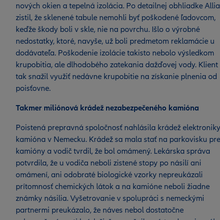
nových okien a tepelná izolácia. Po detailnej obhliadke Alli
zistil, že sklenené tabule nemohli byť poškodené ľadovcom,
keďže škody boli v skle, nie na povrchu. Išlo o výrobné
nedostatky, ktoré, navyše, už boli predmetom reklamácie u
dodávateľa. Poškodenie izolácie takisto nebolo výsledkom
krupobitia, ale dlhodobého zatekania dažďovej vody. Klient
tak snažil využiť nedávne krupobitie na získanie plnenia od
poisťovne.
Takmer miliónová krádež nezabezpečeného kamióna
Poistená prepravná spoločnosť nahlásila krádež elektroniky
kamióna v Nemecku. Krádež sa mala stať na parkovisku pr
kamióny a vodič tvrdil, že bol omámený. Lekárska správa
potvrdila, že u vodiča neboli zistené stopy po násilí ani
omámení, ani odobraté biologické vzorky nepreukázali
prítomnosť chemických látok a na kamióne neboli žiadne
známky násilia. Vyšetrovanie v spolupráci s nemeckými
partnermi preukázalo, že náves nebol dostatočne