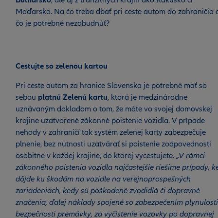
Bulharsko
, ale aj z tranzitných krajín ako Rakúsko či
Maďarsko. Na čo treba dbať pri ceste autom do zahraničia 
čo je potrebné nezabudnúť?
Cestujte so zelenou kartou
Pri ceste autom za hranice Slovenska je potrebné mať so
sebou
platnú Zelenú kartu
, ktorá je medzinárodne
uznávaným dokladom o tom, že máte vo svojej domovskej
krajine uzatvorené zákonné poistenie vozidla. V prípade
nehody v zahraničí tak systém zelenej karty zabezpečuje
plnenie, bez nutnosti uzatvárať si poistenie zodpovednosti
osobitne v každej krajine, do ktorej vycestujete.
„V rámci
zákonného poistenia vozidla najčastejšie riešime prípady, k
dôjde ku škodám na vozidle na verejnoprospešných
zariadeniach, kedy sú poškodené zvodidlá či dopravné
značenia, ďalej náklady spojené so zabezpečením plynulosti
bezpečnosti premávky, za vyčistenie vozovky po dopravnej