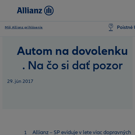
Poistné 
Môj Allianz prihlásenie
Autom na dovolenku
. Na čo si dať pozor
29. jún 2017
Allianz – SP eviduje v lete viac dopravných