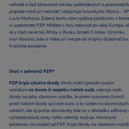
nehode a tiež zdravotné nároky poškodených a pozostalých
prípade smrti pri nehode,“
objasňuje hovorkyňa Allianz – SP
Lucia Muthová. Zelenú kartu vám vydáva poisťovňa, v ktore
si uzatvárate PZP. Môžete s ňou cestovať po celej Európe, a
aj v časti severnej Afriky, v Rusku, Izraeli či Iráne. Výnimku
tvorí Kosovo, kde si treba pri vstupe do krajiny dojednať tzv.
hraničné poistenie.
Stačí v zahraničí PZP?
PZP kryje výlučne škody
, ktoré vodič spôsobí svojím
vozidlom
na živote či majetku tretích osôb
, nekryje však
škody na jeho vlastnom vozidle. Je preto rozumné chrániť
pred rizikom škody aj svoje auto, a to nielen na slovenských
cestách, ale aj počas dovolenky, kde sa v dôsledku zdĺhavej
vyčerpávajúcej cesty riziko nehody zvyšuje. Havarijné
poistenie, na rozdiel od PZP, kryje škody na vlastnom vozidl