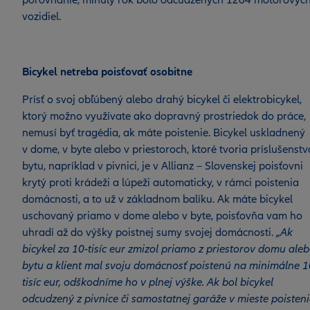
porovnanie, minulý rok bolo odcudzených 1264 motorovýc
vozidiel.
Bicykel netreba poisťovať osobitne
Prísť o svoj obľúbený alebo drahý bicykel či elektrobicykel,
ktorý možno využívate ako dopravný prostriedok do práce,
nemusí byť tragédia, ak máte poistenie. Bicykel uskladnený
v dome, v byte alebo v priestoroch, ktoré tvoria príslušenstv
bytu, napríklad v pivnici, je v Allianz – Slovenskej poisťovni
krytý proti krádeži a lúpeži automaticky, v rámci poistenia
domácnosti, a to už v základnom balíku. Ak máte bicykel
uschovaný priamo v dome alebo v byte, poisťovňa vam ho
uhradí až do výšky poistnej sumy svojej domácnosti.
„Ak
bicykel za 10-tisíc eur zmizol priamo z priestorov domu ale
bytu a klient mal svoju domácnosť poistenú na minimálne 1
tisíc eur, odškodníme ho v plnej výške. Ak bol bicykel
odcudzený z pivnice či samostatnej garáže v mieste poisteni