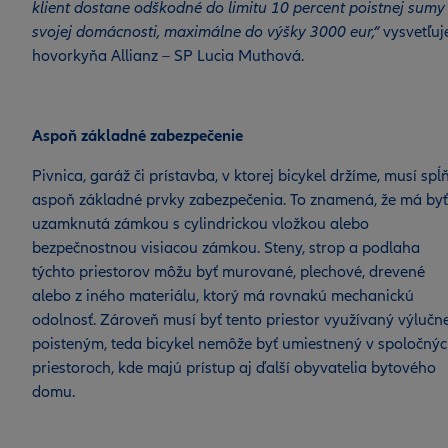
klient dostane odškodné do limitu 10 percent poistnej sumy
svojej domácnosti, maximálne do výšky 3000 eur,“
vysvetľuj
hovorkyňa Allianz – SP Lucia Muthová.
Aspoň základné zabezpečenie
Pivnica, garáž či prístavba, v ktorej bicykel držíme, musí spĺ
aspoň základné prvky zabezpečenia. To znamená, že má byť
uzamknutá zámkou s cylindrickou vložkou alebo
bezpečnostnou visiacou zámkou. Steny, strop a podlaha
týchto priestorov môžu byť murované, plechové, drevené
alebo z iného materiálu, ktorý má rovnakú mechanickú
odolnosť. Zároveň musí byť tento priestor využívaný výlučn
poisteným, teda bicykel nemôže byť umiestnený v spoločný
priestoroch, kde majú prístup aj ďalší obyvatelia bytového
domu.