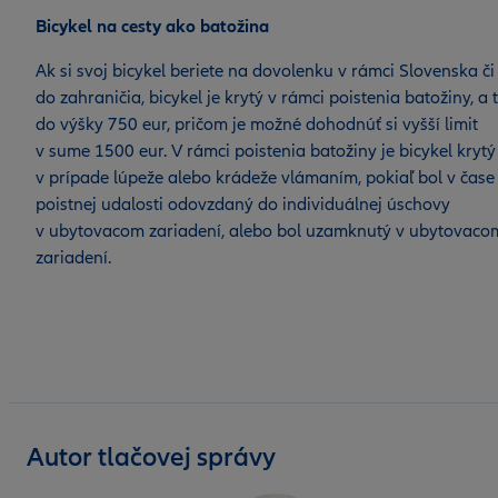
Bicykel na cesty ako batožina
Ak si svoj bicykel beriete na dovolenku v rámci Slovenska či
do zahraničia, bicykel je krytý v rámci poistenia batožiny, a 
do výšky 750 eur, pričom je možné dohodnúť si vyšší limit
v sume 1500 eur. V rámci poistenia batožiny je bicykel krytý
v prípade lúpeže alebo krádeže vlámaním, pokiaľ bol v čase
poistnej udalosti odovzdaný do individuálnej úschovy
v ubytovacom zariadení, alebo bol uzamknutý v ubytovaco
zariadení.
Autor tlačovej správy