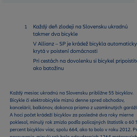
Každý deň zlodeji na Slovensku ukradnú
takmer dva bicykle
V Allianz – SP je krádež bicykla automaticky
krytá v poistení domácnosti
Pri cestách na dovolenku si bicykel pripoistit
ako batožinu
Každý mesiac ukradnú na Slovensku približne 55 bicyklov.
Bicykle či elektrobicykle miznú denne spred obchodov,
kancelárií, balkónov, dokonca priamo z uzamknutých garáží
A hoci počet krádeží bicyklov za posledné dva roky mierne
poklesol, minulý rok zmizlo podľa policajných štatistík o 60 
percent bicyklov viac, spolu 664, ako to bolo v roku 2012. P