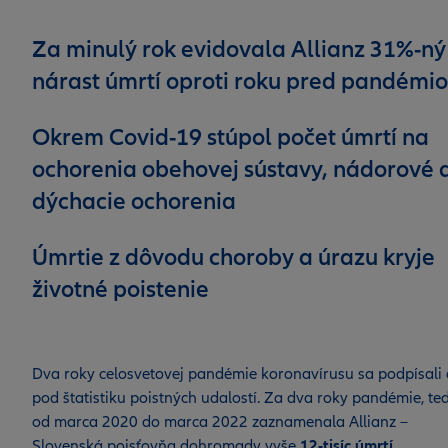
Za minulý rok evidovala Allianz 31%-ný
nárast úmrtí oproti roku pred pandémi
Okrem Covid-19 stúpol počet úmrtí na
ochorenia obehovej sústavy, nádorové 
dýchacie ochorenia
Úmrtie z dôvodu choroby a úrazu kryje
životné poistenie
Dva roky celosvetovej pandémie koronavírusu sa podpísali 
pod štatistiku poistných udalostí. Za dva roky pandémie, te
od marca 2020 do marca 2022 zaznamenala Allianz –
Slovenská poisťovňa dohromady vyše
12-tisíc úmrtí