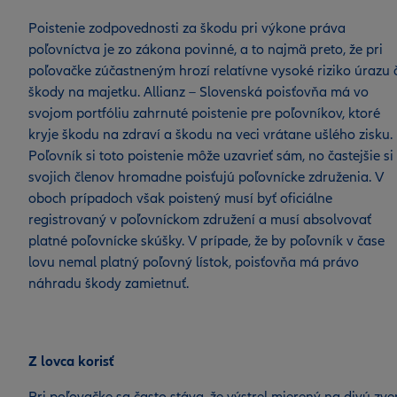
Poistenie zodpovednosti za škodu pri výkone práva
poľovníctva je zo zákona povinné, a to najmä preto, že pri
poľovačke zúčastneným hrozí relatívne vysoké riziko úrazu č
škody na majetku. Allianz – Slovenská poisťovňa má vo
svojom portfóliu zahrnuté poistenie pre poľovníkov, ktoré
kryje škodu na zdraví a škodu na veci vrátane ušlého zisku.
Poľovník si toto poistenie môže uzavrieť sám, no častejšie si
svojich členov hromadne poisťujú poľovnícke združenia. V
oboch prípadoch však poistený musí byť oficiálne
registrovaný v poľovníckom združení a musí absolvovať
platné poľovnícke skúšky. V prípade, že by poľovník v čase
lovu nemal platný poľovný lístok, poisťovňa má právo
náhradu škody zamietnuť.
Z lovca korisť