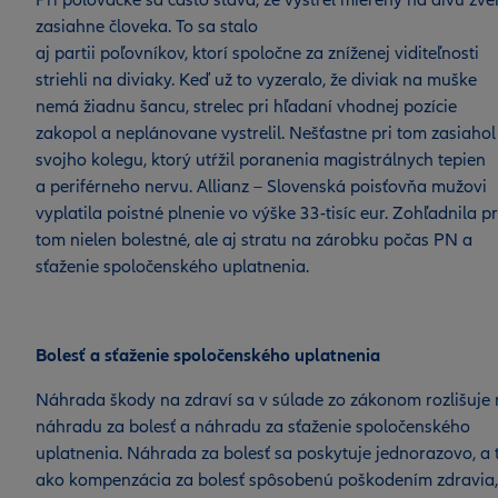
Pri poľovačke sa často stáva, že výstrel mierený na divú zve
zasiahne človeka. To sa stalo
aj partii poľovníkov, ktorí spoločne za zníženej viditeľnosti
striehli na diviaky. Keď už to vyzeralo, že diviak na muške
nemá žiadnu šancu, strelec pri hľadaní vhodnej pozície
zakopol a neplánovane vystrelil. Nešťastne pri tom zasiahol
svojho kolegu, ktorý utŕžil poranenia magistrálnych tepien
a periférneho nervu. Allianz – Slovenská poisťovňa mužovi
vyplatila poistné plnenie vo výške 33-tisíc eur. Zohľadnila pr
tom nielen bolestné, ale aj stratu na zárobku počas PN a
sťaženie spoločenského uplatnenia.
Bolesť a sťaženie spoločenského uplatnenia
Náhrada škody na zdraví sa v súlade zo zákonom rozlišuje
náhradu za bolesť a náhradu za sťaženie spoločenského
uplatnenia. Náhrada za bolesť sa poskytuje jednorazovo, a 
ako kompenzácia za bolesť spôsobenú poškodením zdravia,