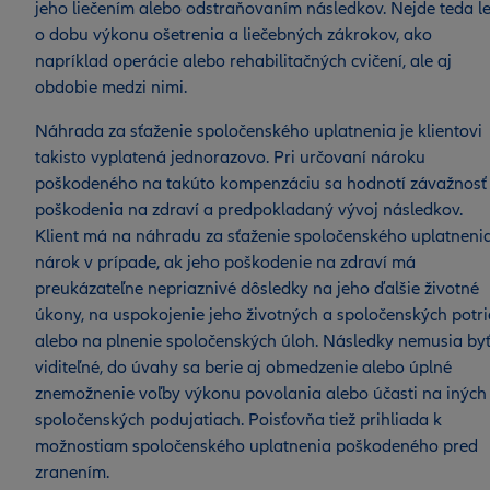
jeho liečením alebo odstraňovaním následkov. Nejde teda l
o dobu výkonu ošetrenia a liečebných zákrokov, ako
napríklad operácie alebo rehabilitačných cvičení, ale aj
obdobie medzi nimi.
Náhrada za sťaženie spoločenského uplatnenia je klientovi
takisto vyplatená jednorazovo. Pri určovaní nároku
poškodeného na takúto kompenzáciu sa hodnotí závažnosť
poškodenia na zdraví a predpokladaný vývoj následkov.
Klient má na náhradu za sťaženie spoločenského uplatneni
nárok v prípade, ak jeho poškodenie na zdraví má
preukázateľne nepriaznivé dôsledky na jeho ďalšie životné
úkony, na uspokojenie jeho životných a spoločenských potr
alebo na plnenie spoločenských úloh. Následky nemusia by
viditeľné, do úvahy sa berie aj obmedzenie alebo úplné
znemožnenie voľby výkonu povolania alebo účasti na iných
spoločenských podujatiach. Poisťovňa tiež prihliada k
možnostiam spoločenského uplatnenia poškodeného pred
zranením.