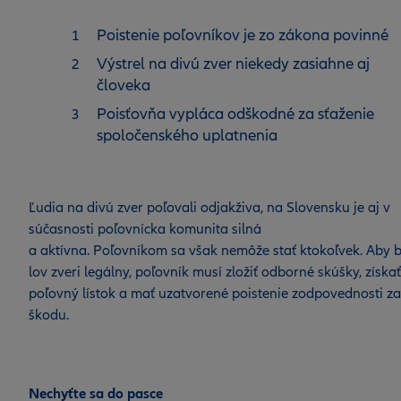
Poistenie poľovníkov je zo zákona povinné
Výstrel na divú zver niekedy zasiahne aj
človeka
Poisťovňa vypláca odškodné za sťaženie
spoločenského uplatnenia
Ľudia na divú zver poľovali odjakživa, na Slovensku je aj v
súčasnosti poľovnícka komunita silná
a aktívna. Poľovníkom sa však nemôže stať ktokoľvek. Aby b
lov zveri legálny, poľovník musí zložiť odborné skúšky, získať
poľovný lístok a mať uzatvorené poistenie zodpovednosti za
škodu.
Nechyťte sa do pasce