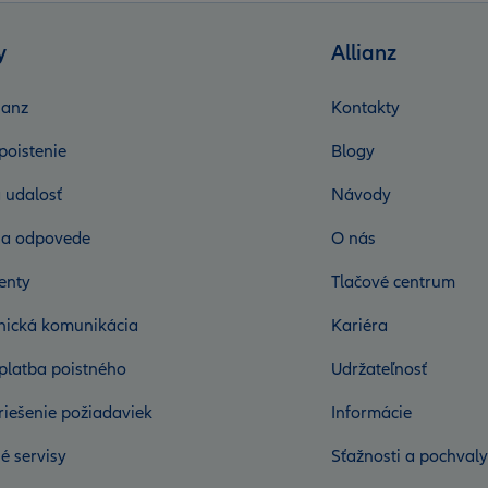
y
Allianz
ianz
Kontakty
poistenie
Blogy
 udalosť
Návody
 a odpovede
O nás
enty
Tlačové centrum
onická komunikácia
Kariéra
platba poistného
Udržateľnosť
riešenie požiadaviek
Informácie
é servisy
Sťažnosti a pochvaly