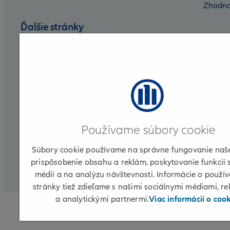
Zhodno
Ďalšie stránky
Nadácia Allianz
Allianz DSS
Allianz Group
Allianz for Life
Používame súbory cookie
Allianz ELKO
Súbory cookie používame na správne fungovanie naše
Partnerská zóna
prispôsobenie obsahu a reklám, poskytovanie funkcií 
médií a na analýzu návštevnosti. Informácie o použív
CLI
stránky tiež zdieľame s našimi sociálnymi médiami, r
a analytickými partnermi.
Viac informácií o coo
© 2026 Allianz
Informácie o poskytovateľovi
Podmi