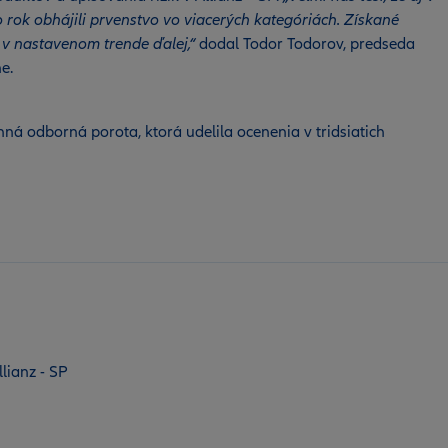
 rok obhájili prvenstvo vo viacerých kategóriách. Získané
v nastavenom trende ďalej,“
dodal Todor Todorov, predseda
e.
ná odborná porota, ktorá udelila ocenenia v tridsiatich
lianz - SP