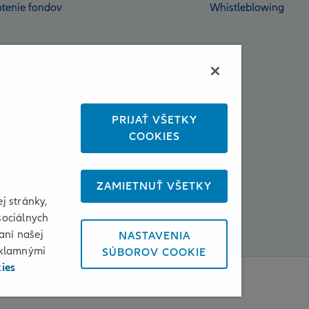
tenie fondov
Whistleblowing
PRIJAŤ VŠETKY
COOKIES
ZAMIETNUŤ VŠETKY
j stránky,
sociálnych
aní našej
NASTAVENIA
eklamnými
SÚBOROV COOKIE
kies
enky používania a cookies
Osobné údaje