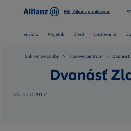
Môj Allianz prihlásenie
S
Vozidlá
Majetok
Život
Cestovanie
Ďa
Súkromné osoby
Tlačové centrum
Dvanásť Z
Dvanásť Zla
25. apríl 2017