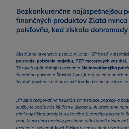
Bezkonkurenčne najúspešnejšou poi
finančných produktov Zlatá minca 
poisťovňa, keď získala dohromady 
Absolútne prvenstvo získala Allianz – SP hneď v siedmic
poistenie, poistenie majetku, PZP motorových vozidiel, 
Zároveň opäť obhájila ocenenia
Najinovatívnejšia pois
životného poistenia Šťastný život, ktorý uviedla na trh m
životné poistenie a dlhopisové fondy a tretie miesto v kat
„Pružne reagovať na neustále sa meniace potreby a pož
služby je podľa nás kľúčom k úspechu. Aj preto sme minu
nimi napríklad produkt rizikového životného poistenia 
radi, že na tieto novinky pozitívne reflektovali nielen naš
ocenenie,“
povedal Jozef Paška, viceprezident rezortu pro