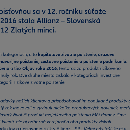
sťovňou sa v 12. ročníku súťaže
2016 stala Allianz – Slovenská
12 Zlatých mincí.
h kategóriách, a to
kapitálové životné poistenie, úrazové
havarijné poistenie, cestovné poistenie a poistenie podnikania
.
ťovňa
a tiež
Objav roka 2016
, tentoraz za produkt rizikového
inulý rok. Dve druhé miesta získala v kategóriách investičné
egórii rizikové životné poistenie.
iadavky našich klientov a prispôsobovať im ponúkané produkty 
lý rok inovovali a vyvinuli niekoľko produktových noviniek, medz
Šťastný život či produkt majetkového poistenia Môj domov. Sme
i klienti, ale aj odborná verejnosť a oba produkty získali
duktov a upisovania rizík v Allianz – SP.
„Veľmi nás teší, že aj v