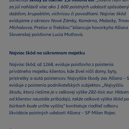
zanechali
škody za takmer 1,8 milióna eur
.
„Klienti nám len
za júl nahlásili viac ako 1 600 poistných udalostí spôsoben
dažďom, krupobitím, víchricou či povodňami. Najviac škôd
evidujeme z okresov Nové Zámky, Komárno, Malacky, Trnav
Michalovce, Prešov a Trebišov,“
bilancuje hovorkyňa Allianz
Slovenskej poisťovne Lucia Muthová.
Najviac škôd na súkromnom majetku
Najviac škôd, až 1268, eviduje poisťovňa z poistenia
privátneho majetku klientov, kde živel ničil domy, byty,
prístrešky a autá poistencov. Najvyššie škody zas Allianz – 
eviduje z poistenia podnikateľských subjektov.
„Najvyššiu
škodu, ktorú riešime je v celkovej výške 282-tisíc eur. Hlásen
od klientov neustále pribúdajú, takže celková výška škôd po
búrkach bude určite vyššia,“
konštatuje riaditeľ odboru
likvidácie poistných udalostí Allianz – SP Milan Rajec.