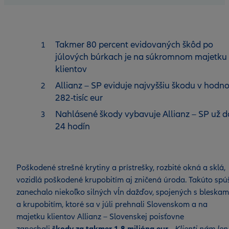
Takmer 80 percent evidovaných škôd po
júlových búrkach je na súkromnom majetku
klientov
Allianz – SP eviduje najvyššiu škodu v hodn
282-tisíc eur
Nahlásené škody vybavuje Allianz – SP už d
24 hodín
Poškodené strešné krytiny a prístrešky, rozbité okná a sklá,
vozidlá poškodené krupobitím aj zničená úroda. Takúto spú
zanechalo niekoľko silných vĺn dažďov, spojených s bleskam
a krupobitím, ktoré sa v júli prehnali Slovenskom a na
majetku klientov Allianz – Slovenskej poisťovne