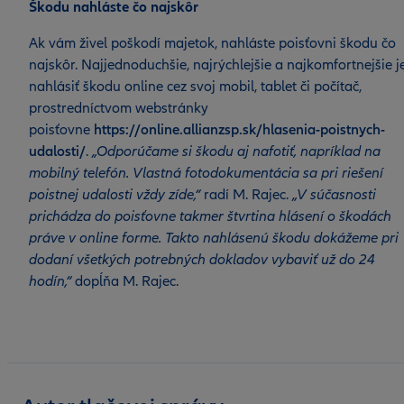
Škodu nahláste čo najskôr
Ak vám živel poškodí majetok, nahláste poisťovni škodu čo
najskôr. Najjednoduchšie, najrýchlejšie a najkomfortnejšie j
nahlásiť škodu online cez svoj mobil, tablet či počítač,
prostredníctvom webstránky
poisťovne
https://online.allianzsp.sk/hlasenia-poistnych-
udalosti/
.
„Odporúčame si škodu aj nafotiť, napríklad na
mobilný telefón. Vlastná fotodokumentácia sa pri riešení
poistnej udalosti vždy zíde,“
radí M. Rajec.
„V súčasnosti
prichádza do poisťovne takmer štvrtina hlásení o škodách
práve v online forme. Takto nahlásenú škodu dokážeme pri
dodaní všetkých potrebných dokladov vybaviť už do 24
hodín,“
dopĺňa M. Rajec.