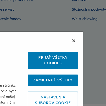
riešenie požiadaviek
Informácie
é servisy
Sťažnosti a pochvaly
tenie fondov
Whistleblowing
PRIJAŤ VŠETKY
COOKIES
ZAMIETNUŤ VŠETKY
j stránky,
sociálnych
aní našej
NASTAVENIA
eklamnými
SÚBOROV COOKIE