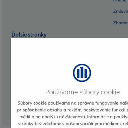
Online 
Zmluvn
Zhodno
Ďalšie stránky
Nadácia Allianz
Allianz DSS
Allianz Group
Allianz for Life
Používame súbory cookie
Allianz ELKO
Súbory cookie používame na správne fungovanie naše
Partnerská zóna
prispôsobenie obsahu a reklám, poskytovanie funkcií 
médií a na analýzu návštevnosti. Informácie o použív
CLI
stránky tiež zdieľame s našimi sociálnymi médiami, r