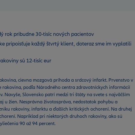
ý rok pribudne 30-tisíc nových pacientov
tke pripoisťuje každý štvrtý klient, doteraz sme im vyplatili
koviny sú 12-tisíc eur
 rakovina, cievna mozgová príhoda a srdcový infarkt. Prvenstvo v
e rakovina, podľa Národného centra zdravotníckych informácií
v. Navyše, Slovensko patrí medzi tri štáty na svete s najväčším
j u žien. Nesprávna životospráva, nedostatok pohybu a
niku rakoviny, infarktu a ďalších kritických ochorení. Na druhej
chorení. Napríklad pri niektorých druhoch rakoviny, ako sú
yliečenia 90 až 94 percent.