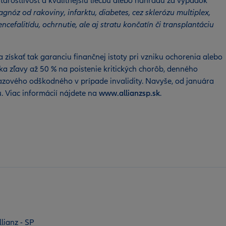
arostlivosť a kvalitnejšiu liečbu alebo náhradu za výpadok
agnóz od rakoviny, infarktu, diabetes, cez sklerózu multiplex,
efalitídu, ochrnutie, ale aj stratu končatín či transplantáciu
 získať tak garanciu finančnej istoty pri vzniku ochorenia alebo
ka zľavy až 50 % na poistenie kritických chorôb, denného
azového odškodného v prípade invalidity. Navyše, od januára
tu. Viac informácií nájdete na
www.allianzsp.sk
.
lianz - SP