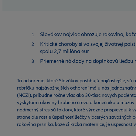
Slovákov najviac ohrozuje rakovina, každ
Kritické choroby si vo svojej životnej pois
spolu 2,7 milióna eur
Priemerné náklady na doplnkovú liečbu ra
Tri ochorenia, ktoré Slovákov postihujú najčastejšie, sú
rebríčku najzávažnejších ochorení má u nás jednoznačn
(NCZI), pribudne ročne viac ako 30-tisíc nových paciento
výskytom rakoviny hrubého čreva a konečníka u mužov a
nadmerný stres sú faktory, ktoré výrazne prispievajú k vz
strane ale rastie úspešnosť liečby viacerých závažných o
rakovina prsníka, kože či krčka maternice, je úspešnosť v