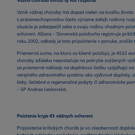
Vážna choroba ohrozí aj váš rozpočet
Vznik vážnej choroby má dopad nielen na kvalitu života 
s práceneschopnosťou často výrazne zaťaží rodinný ro
situácie je zabezpečiť seba a svoju rodinu vhodným poist
ochorení. Allianz – Slovenská poisťovňa registruje pribli
roku 2002, odkedy je toto pripoistenie v ponuke, zvolila 
Priemerná suma, na ktorú sa klienti poisťujú, je 4532 eu
choroby zďaleka nepostačuje na pokrytie zvýšených vý
sa priemerné náklady na doplnkovú liečbu vyšplhajú na p
verejného zdravotného systému ako výživové doplnky, úp
lieky, liečebné a regeneračné pobyty či zdravotnícke pom
– SP Andrea Leskovská.
Poistenie kryje 43 vážnych ochorení
Pripoistenie kritických chorôb je vo všeobecnosti dopln