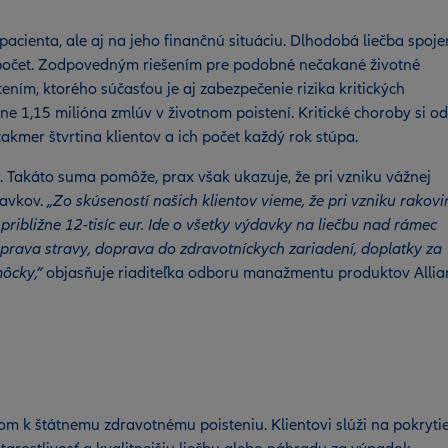
pacienta, ale aj na jeho finančnú situáciu. Dlhodobá liečba spoj
zpočet. Zodpovedným riešením pre podobné nečakané životné
ením, ktorého súčasťou je aj zabezpečenie rizika kritických
žne 1,15 milióna zmlúv v životnom poistení. Kritické choroby si od
takmer štvrtina klientov a ich počet každý rok stúpa.
r. Takáto suma pomôže, prax však ukazuje, že pri vzniku vážnej
davkov.
„Zo skúseností našich klientov vieme, že pri vzniku rakovi
ribližne 12-tisíc eur. Ide o všetky výdavky na liečbu nad rámec
rava stravy, doprava do zdravotníckych zariadení, doplatky za
ôcky,“
objasňuje riaditeľka odboru manažmentu produktov Allia
kom k štátnemu zdravotnému poisteniu. Klientovi slúži na pokryti