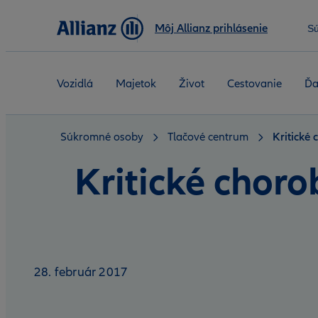
Môj Allianz prihlásenie
S
Vozidlá
Majetok
Život
Cestovanie
Ďa
Súkromné osoby
Tlačové centrum
Kritické 
Kritické choro
28. február 2017