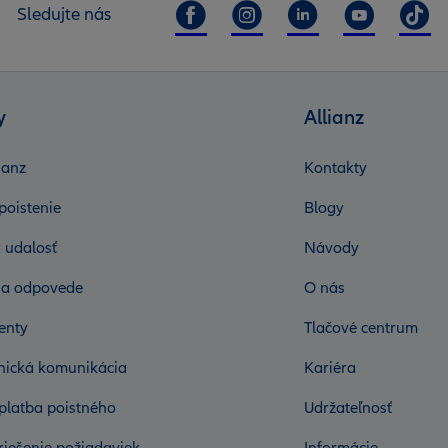
Sledujte nás
y
Allianz
ianz
Kontakty
poistenie
Blogy
 udalosť
Návody
 a odpovede
O nás
enty
Tlačové centrum
onická komunikácia
Kariéra
platba poistného
Udržateľnosť