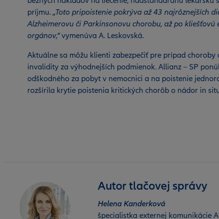
bežných nákladov na liečenie, nadštandardnú lekársku st
príjmu.
„Toto pripoistenie pokrýva až 43 najrôznejších di
Alzheimerovu či Parkinsonovu chorobu, až po kliešťovú enc
orgánov,“
vymenúva A. Leskovská.
Aktuálne sa môžu klienti zabezpečiť pre prípad choroby a
invalidity za výhodnejších podmienok. Allianz – SP ponú
odškodného za pobyt v nemocnici a na poistenie jednor
rozšírila krytie poistenia kritických chorôb o nádor in si
Autor tlačovej správy
Helena Kanderková
špecialistka externej komunikácie Al