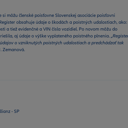
e si môžu členské poisťovne Slovenskej asociácie poisťovni
Register obsahuje údaje o škodách a poistných udalostiach, ako:
ti a tiež evidenčné a VIN čísla vozidiel. Po novom môžu do
 riešila, aj údaje o výške vyplateného poistného plnenia.
„Registe
údajov o vzniknutých poistných udalostiach a predchádzať tak
J. Zemanová.
lianz - SP