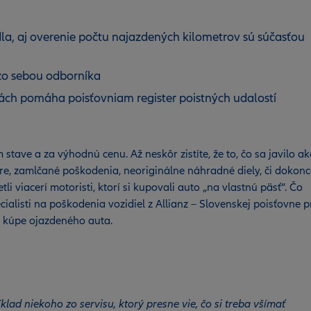
la, aj overenie počtu najazdených kilometrov sú súčasťou
zo sebou odborníka
lách pomáha poisťovniam register poistných udalostí
 stave a za výhodnú cenu. Až neskôr zistíte, že to, čo sa javilo a
e, zamlčané poškodenia, neoriginálne náhradné diely, či dokon
i viacerí motoristi, ktorí si kupovali auto „na vlastnú päsť“. Čo
ialisti na poškodenia vozidiel z Allianz – Slovenskej poisťovne p
i kúpe ojazdeného auta.
klad niekoho zo servisu, ktorý presne vie, čo si treba všímať