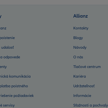
y
Allianz
ianz
Kontakty
poistenie
Blogy
 udalosť
Návody
 a odpovede
O nás
enty
Tlačové centrum
onická komunikácia
Kariéra
platba poistného
Udržateľnosť
riešenie požiadaviek
Informácie
é servisy
Sťažnosti a pochvaly