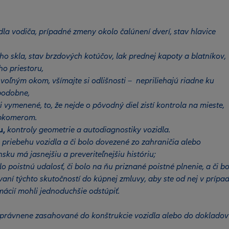
adla vodiča, prípadné zmeny okolo čalúnení dverí, stav hlavice
ného skla, stav brzdových kotúčov, lak prednej kapoty a blatníkov,
ho priestoru,
j voľným okom, všímajte si odlišnosti – nepriliehajú riadne ku
 podobne,
 vymenené, to, že nejde o pôvodný diel zistí kontrola na mieste,
úbkomerom.
u,
kontroly geometrie a autodiagnostiky vozidla.
 priebehu vozidla a či bolo dovezené zo zahraničia alebo
ku má jasnejšiu a preveriteľnejšiu históriu;
o poistnú udalosť, či bolo na ňu priznané poistné plnenie, a či b
ní týchto skutočností do kúpnej zmluvy, aby ste od nej v prípa
mácií mohli jednoduchšie odstúpiť.
neoprávnene zasahované do konštrukcie vozidla alebo do dokladov