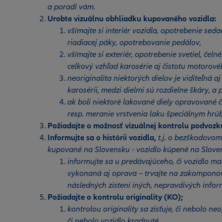
a poradí vám.
Urobte vizuálnu obhliadku kupovaného vozidla:
všímajte si interiér vozidla, opotrebenie sed
riadiacej páky, opotrebovanie pedálov,
všímajte si exteriér, opotrebenie svetiel, čel
celkový vzhľad karosérie aj čistotu motorové
neoriginalita niektorých dielov je viditeľná a
karosérii, medzi dielmi sú rozdielne škáry, a
ak boli niektoré lakované diely opravované či
resp. meranie vrstvenia laku špeciálnym hr
Požiadajte o možnosť vizuálnej kontrolu podvozk
Informujte sa o histórii vozidla,
t.j. o bezškodovom
kupované na Slovensku - vozidlo kúpené na Slovens
informujte sa u predávajúceho, či vozidlo mal
vykonaná aj oprava – trvajte na zakomponova
následných zistení iných, nepravdivých infor
Požiadajte o kontrolu originality (KO);
kontrolou originality sa zisťuje, či nebolo 
či nebolo vozidlo kradnuté.