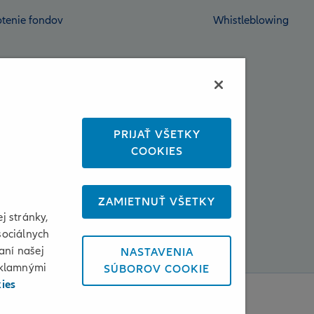
tenie fondov
Whistleblowing
PRIJAŤ VŠETKY
COOKIES
ZAMIETNUŤ VŠETKY
j stránky,
sociálnych
aní našej
NASTAVENIA
eklamnými
SÚBOROV COOKIE
kies
enky používania a cookies
Osobné údaje