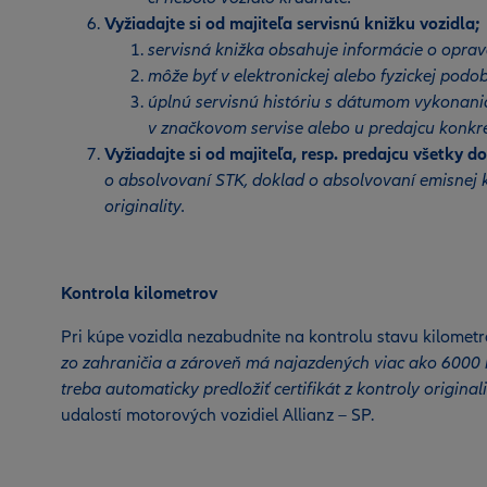
Vyžiadajte si od majiteľa servisnú knižku vozidla;
servisná knižka obsahuje informácie o oprav
môže byť v elektronickej alebo fyzickej podob
úplnú servisnú históriu s dátumom vykonani
v značkovom servise alebo u predajcu konkré
Vyžiadajte si od majiteľa, resp. predajcu všetky 
o absolvovaní STK, doklad o absolvovaní emisnej k
originality.
Kontrola kilometrov
Pri kúpe vozidla nezabudnite na kontrolu stavu kilomet
zo zahraničia a zároveň má najazdených viac ako 6000 
treba automaticky predložiť certifikát z kontroly originali
udalostí motorových vozidiel Allianz – SP.