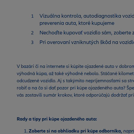
Vizuálna kontrola, autodiagnostika vozid
preverenia auta, ktoré kupujeme
Nechoďte kupovať vozidlo sám, zoberte 
Pri overovaní vzniknutých škôd na vozid
V bazári či na internete si kúpite ojazdené auto v dobrom
výhodná kúpa, až také výhodné nebolo. Stáčané kilometr
odcudzené vozidlo. Aj s takýmito nepríjemnosťami sa stretl
robiť a na čo si dať pozor pri kúpe ojazdeného auta? Špec
vás zostavili sumár krokov, ktoré odporúčajú dodržať pr
Rady a tipy pri kúpe ojazdeného auta:
Zoberte si na obhliadku pri kúpe odborníka,
naprí