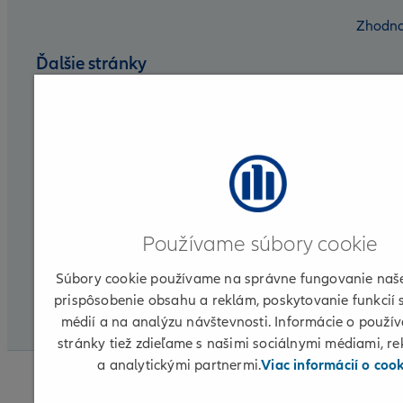
Zhodno
Ďalšie stránky
Nadácia Allianz
Allianz DSS
Allianz Group
Allianz for Life
Používame súbory cookie
Allianz ELKO
Súbory cookie používame na správne fungovanie naše
Partnerská zóna
prispôsobenie obsahu a reklám, poskytovanie funkcií 
médií a na analýzu návštevnosti. Informácie o použív
CLI
stránky tiež zdieľame s našimi sociálnymi médiami, r
a analytickými partnermi.
Viac informácií o coo
© 2026 Allianz
Informácie o poskytovateľovi
Podmi