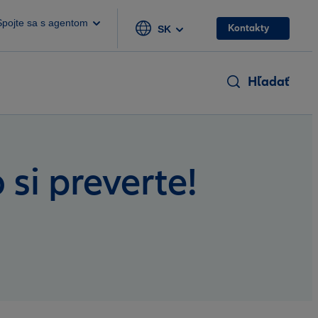
Spojte sa s agentom
Kontakty
SK
Hľadať
 si preverte!