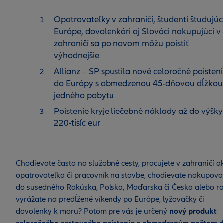
Opatrovateľky v zahraničí, študenti študujúc
Európe, dovolenkári aj Slováci nakupujúci v
zahraničí sa po novom môžu poistiť
výhodnejšie
Allianz – SP spustila nové celoročné poisten
do Európy s obmedzenou 45-dňovou dĺžkou
jedného pobytu
Poistenie kryje liečebné náklady až do výšky
220-tisíc eur
Chodievate často na služobné cesty, pracujete v zahraničí a
opatrovateľka či pracovník na stavbe, chodievate nakupova
do susedného Rakúska, Poľska, Maďarska či Česka alebo ra
vyrážate na predĺžené víkendy po Európe, lyžovačky či
dovolenky k moru? Potom pre vás je určený
nový produkt