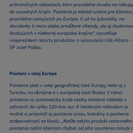
prihraničných oblastiach, ktorí pravidelne chodia na nákup
do susedných krajín. Poistenie je taktiež určené pre klientov,
pravidelne cestujúcich po Európe, či už na lyžovačky, na
dovolenky k moru alebo predĺžené víkendy, ale aj študentov
študujúcich v niektorej európskej krajine“,
vysvetľuje
viceprezident rezortu produktov a upisovania rizík Allianz –
SP Jozef Paška.
Poistení v celej Európe
Poistenie platí v celej geografickej časti Európy, teda aj v
Turecku, na Ukrajine a v európskej časti Ruska. V rámci
poistenia sú automaticky kryté všetky liečebné náklady v
zahraničí do výšky 220-tisíc eur. K liečebným nákladom je
možné si pripoistiť aj poistenie úrazu, batožiny a poistenie
zodpovednosti za škodu.
„Keďže takýto produkt cestovného
poistenia našim klientom chýbal, od jeho spustenia minulý 