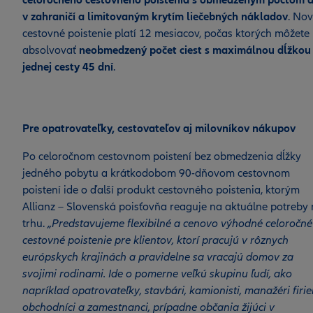
celoročného cestovného poistenia s obmedzeným počtom d
v zahraničí a limitovaným krytím liečebných nákladov
. No
cestovné poistenie platí 12 mesiacov, počas ktorých môžete
absolvovať
neobmedzený počet ciest s maximálnou dĺžkou
jednej cesty 45 dní
.
Pre opatrovateľky, cestovateľov aj milovníkov nákupov
Po celoročnom cestovnom poistení bez obmedzenia dĺžky
jedného pobytu a krátkodobom 90-dňovom cestovnom
poistení ide o ďalší produkt cestovného poistenia, ktorým
Allianz – Slovenská poisťovňa reaguje na aktuálne potreby
trhu.
„Predstavujeme flexibilné a cenovo výhodné celoročné
cestovné poistenie pre klientov, ktorí pracujú v rôznych
európskych krajinách a pravidelne sa vracajú domov za
svojimi rodinami. Ide o pomerne veľkú skupinu ľudí, ako
napríklad opatrovateľky, stavbári, kamionisti, manažéri firi
obchodníci a zamestnanci, prípadne občania žijúci v