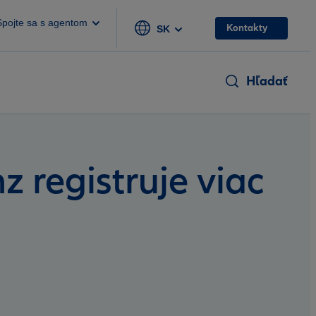
Spojte sa s agentom
Kontakty
SK
Hľadať
z registruje viac