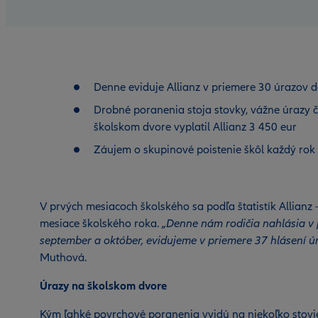
Denne eviduje Allianz v priemere 30 úrazov de
Drobné poranenia stoja stovky, vážne úrazy či 
školskom dvore vyplatil Allianz 3 450 eur
Záujem o skupinové poistenie škôl každý rok
V prvých mesiacoch školského sa podľa štatistík Allianz 
mesiace školského roka.
„Denne nám rodičia nahlásia v 
september a október, evidujeme v priemere 37 hlásení ú
Muthová.
Úrazy na školskom dvore
Kým ľahké povrchové poranenia vyjdú na niekoľko stoviek 