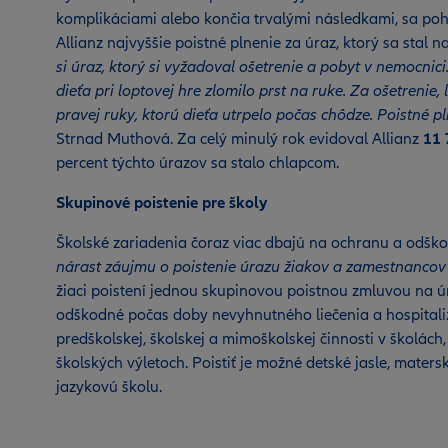
komplikáciami alebo končia trvalými následkami, sa pohy
Allianz najvyššie poistné plnenie za úraz, ktorý sa stal 
si úraz, ktorý si vyžadoval ošetrenie a pobyt v nemocnici
dieťa pri loptovej hre zlomilo prst na ruke. Za ošetrenie,
pravej ruky, ktorú dieťa utrpelo počas chôdze. Poistné p
Strnad Muthová. Za celý minulý rok evidoval Allianz
11 
percent týchto úrazov sa stalo chlapcom.
Skupinové poistenie pre školy
Školské zariadenia čoraz viac dbajú na ochranu a odško
nárast záujmu o poistenie úrazu žiakov a zamestnancov 
žiaci poistení jednou skupinovou poistnou zmluvou na ú
odškodné počas doby nevyhnutného liečenia a hospitaliz
predškolskej, školskej a mimoškolskej činnosti v školách,
školských výletoch. Poistiť je možné detské jasle, mater
jazykovú školu.