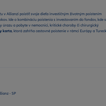
 v Allianzi poistiť svoje dieťa investičným životným poistením
rokov. Ide o kombináciu poistenia s investovaním do fondov, kde 
 úrazu a pobyte v nemocnici, kritické choroby či chirurgický
y karta
, ktorá zahŕňa cestovné poistenie v rámci Európy a Turec
lianz - SP