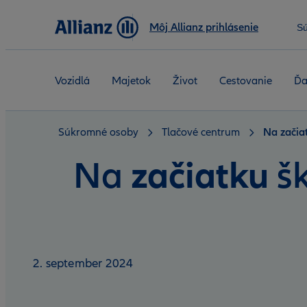
Môj Allianz prihlásenie
S
Vozidlá
Majetok
Život
Cestovanie
Ďa
Súkromné osoby
Tlačové centrum
Na začiat
začiatku
Na
š
2. september 2024