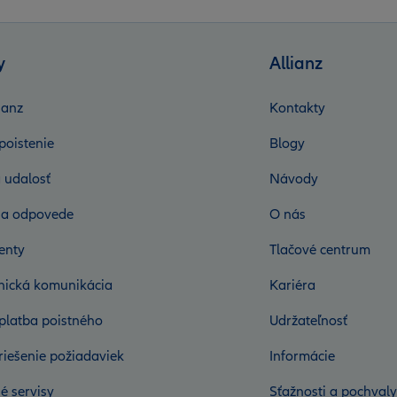
y
Allianz
ianz
Kontakty
poistenie
Blogy
 udalosť
Návody
 a odpovede
O nás
enty
Tlačové centrum
onická komunikácia
Kariéra
platba poistného
Udržateľnosť
riešenie požiadaviek
Informácie
é servisy
Sťažnosti a pochvaly