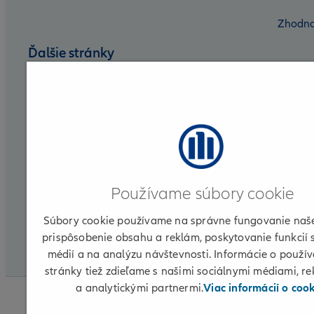
Zhodno
Ďalšie stránky
Nadácia Allianz
Allianz DSS
Allianz Group
Allianz for Life
Používame súbory cookie
Allianz ELKO
Súbory cookie používame na správne fungovanie naše
Partnerská zóna
prispôsobenie obsahu a reklám, poskytovanie funkcií 
médií a na analýzu návštevnosti. Informácie o použív
CLI
stránky tiež zdieľame s našimi sociálnymi médiami, r
a analytickými partnermi.
Viac informácií o coo
© 2026 Allianz
Informácie o poskytovateľovi
Podmi