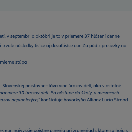
tí, v septembri a októbri je to v priemere 37 hlásení denne
trvalé následky tisíce aj desaťtisíce eur. Za pád z preliezky na
 mierne stúpa
– Slovenskej poisťovne stáva viac úrazov detí, ako v ostatné
priemere 30 úrazov detí. Po nástupe do školy, v mesiacoch
razov neplnoletých,“
konštatuje hovorkyňa Allianz Lucia Strnad
eur, najvyššie poistné plnenia pri zraneniach, ktoré sa hoja s