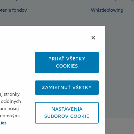
tenie fondov
Whistleblowing
PRIJAŤ VŠETKY
COOKIES
ZAMIETNUŤ VŠETKY
j stránky,
sociálnych
aní našej
NASTAVENIA
eklamnými
SÚBOROV COOKIE
kies
enky používania a cookies
Osobné údaje