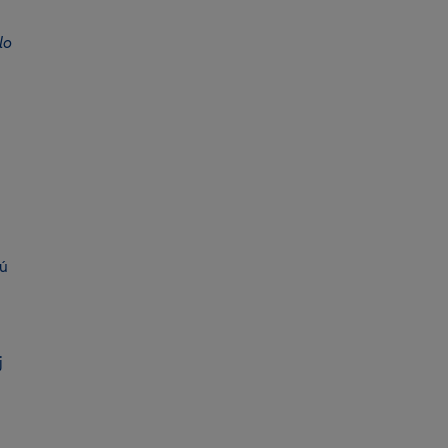
lo
sú
j