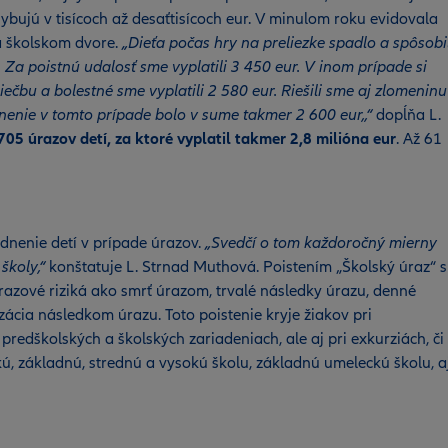
bujú v tisícoch až desaťtisícoch eur. V minulom roku evidovala
na školskom dvore.
„Dieťa počas hry na preliezke spadlo a spôsobi
. Za poistnú udalosť sme vyplatili 3 450 eur. V inom prípade si
 liečbu a bolestné sme vyplatili 2 580 eur. Riešili sme aj zlomeninu
lnenie v tomto prípade bolo v sume takmer 2 600 eur,,“
dopĺňa L.
705 úrazov detí, za ktoré vyplatil takmer 2,8 milióna eur
. Až 61
dnenie detí v prípade úrazov.
„Svedčí o tom každoročný mierny
školy,“
konštatuje L. Strnad Muthová. Poistením „Školský úraz“ 
razové riziká ako smrť úrazom, trvalé následky úrazu, denné
ácia následkom úrazu. Toto poistenie kryje žiakov pri
 predškolských a školských zariadeniach, ale aj pri exkurziách, či
skú, základnú, strednú a vysokú školu, základnú umeleckú školu, a