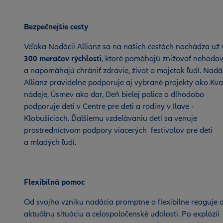
Bezpečnejšie cesty
Vďaka Nadácii Allianz sa na našich cestách nachádza už 
300 meračov rýchlosti
, ktoré pomáhajú znižovať nehodov
a napomáhajú chrániť zdravie, život a majetok ľudí. Nadá
Allianz pravidelne podporuje aj vybrané projekty ako Kv
nádeje, Úsmev ako dar, Deň bielej palice a dlhodobo
podporuje deti v Centre pre deti a rodiny v Ilave -
Klobušiciach. Ďalšiemu vzdelávaniu detí sa venuje
prostredníctvom podpory viacerých festivalov pre deti
a mladých ľudí.
Flexibilná pomoc
Od svojho vzniku nadácia promptne a flexibilne reaguje a
aktuálnu situáciu a celospoločenské udalosti. Po explózii