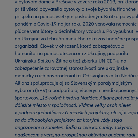
v bytovom dome v Prešove v závere roka 2019, pri ktoro
prišli všetci obyvatelia bytovky o svoje bývanie, finančne
prispela na pomoc všetkým poškodeným. Krátko po vypu
pandémie Covid-19 na jar roku 2020 venovala nemocnic
pľúcne ventilátory a dezinfektory vzduchu. Po vypuknutí 
na Ukrajine vo februári minulého roka zas finančne prisp
organizácii Človek v ohrození, ktorá zabezpečovala
humanitárnu pomoc utečencom z Ukrajiny, podporila
Ukrainsku Spilku v Žiline a tiež zbierku UNICEF-u na
zabezpečenie zdravotnej starostlivosti pre ukrajinské
mamičky a ich novorodeniatka. Od svojho vzniku Nadáci
Allianz spolupracuje aj so Slovenským paralympijským
výborom (SPV) a podporila aj viacerých hendikepovanýc
športovcov.
„15-ročná história Nadácie Allianz potvrdila j
dôležité miesto v spoločnosti. Vidíme veľký osoh nielen
v podpore jednotlivcov či menších projektov, ale aj v zapo
sa do dlhodobých projektov, za ktorými vždy stoja
angažovaní a zanietení ľudia či celé komunity. Takýmto
nadšencom s verejno-prospešnou aktivitou budeme radi