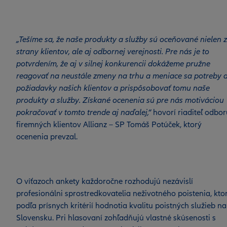
„Tešíme sa, že naše produkty a služby sú oceňované nielen 
strany klientov, ale aj odbornej verejnosti. Pre nás je to
potvrdením, že aj v silnej konkurencii dokážeme pružne
reagovať na neustále zmeny na trhu a meniace sa potreby 
požiadavky našich klientov a prispôsobovať tomu naše
produkty a služby. Získané ocenenia sú pre nás motiváciou
pokračovať v tomto trende aj naďalej,“
hovorí riaditeľ odbor
firemných klientov Allianz – SP Tomáš Potúček, ktorý
ocenenia prevzal.
O víťazoch ankety každoročne rozhodujú nezávislí
profesionálni sprostredkovatelia neživotného poistenia, ktor
podľa prísnych kritérií hodnotia kvalitu poistných služieb na
Slovensku. Pri hlasovaní zohľadňujú vlastné skúsenosti s