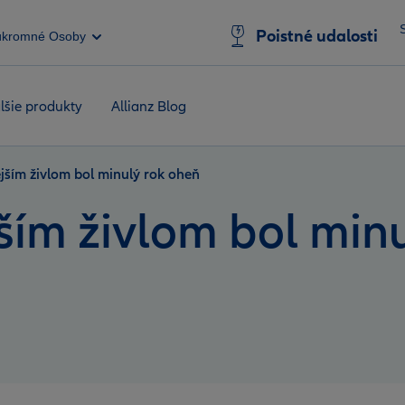
Poistné udalosti
úkromné Osoby
lšie produkty
Allianz Blog
ejším živlom bol minulý rok oheň
jším živlom bol min