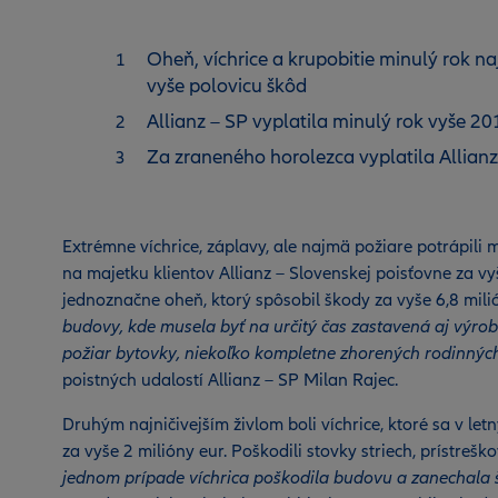
Oheň, víchrice a krupobitie minulý rok naj
vyše polovicu škôd
Allianz – SP vyplatila minulý rok vyše 2
Za zraneného horolezca vyplatila Allianz 
Extrémne víchrice, záplavy, ale najmä požiare potrápili
na majetku klientov Allianz – Slovenskej poisťovne za vy
jednoznačne oheň, ktorý spôsobil škody za vyše 6,8 mili
budovy, kde musela byť na určitý čas zastavená aj výroba.
požiar bytovky, niekoľko kompletne zhorených rodinnýc
poistných udalostí Allianz – SP Milan Rajec.
Druhým najničivejším živlom boli víchrice, ktoré sa v l
za vyše 2 milióny eur. Poškodili stovky striech, prístreško
jednom prípade víchrica poškodila budovu a zanechala šk