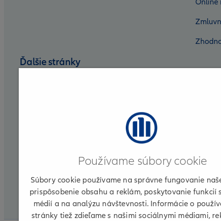
Online 
Zmluvn
Zhodno
Ďalšie stránky
Nadácia Allianz
Allianz DSS
Allianz Group
Allianz for Life
Používame súbory cookie
Allianz ELKO
Súbory cookie používame na správne fungovanie naše
Partnerská zóna
prispôsobenie obsahu a reklám, poskytovanie funkcií 
médií a na analýzu návštevnosti. Informácie o použív
CLI
stránky tiež zdieľame s našimi sociálnymi médiami, r