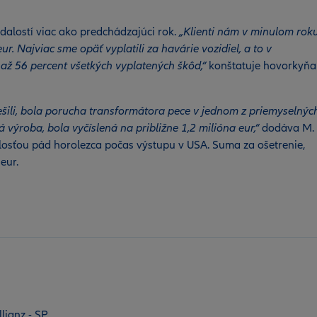
alostí viac ako predchádzajúci rok.
„Klienti nám v minulom rok
r. Najviac sme opäť vyplatili za havárie vozidiel, a to v
až 56 percent všetkých vyplatených škôd,“
konštatuje hovorkyňa
ešili, bola porucha transformátora pece v jednom z priemyselnýc
 výroba, bola vyčíslená na približne 1,2 milióna eur,“
dodáva M.
losťou pád horolezca počas výstupu v USA. Suma za ošetrenie,
eur.
lianz - SP