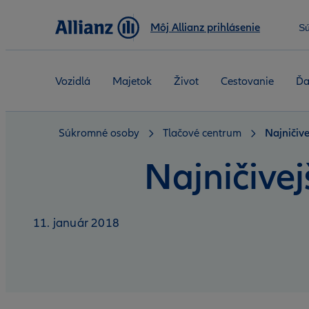
Môj Allianz prihlásenie
S
Vozidlá
Majetok
Život
Cestovanie
Ďa
Súkromné osoby
Tlačové centrum
Najničiv
Najničive
11. január 2018