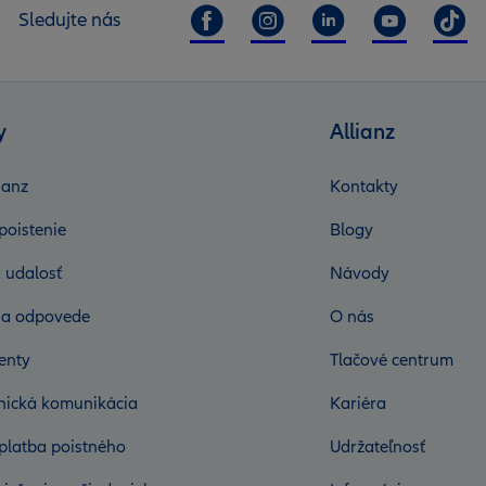
Sledujte nás
y
Allianz
ianz
Kontakty
poistenie
Blogy
 udalosť
Návody
 a odpovede
O nás
enty
Tlačové centrum
onická komunikácia
Kariéra
platba poistného
Udržateľnosť