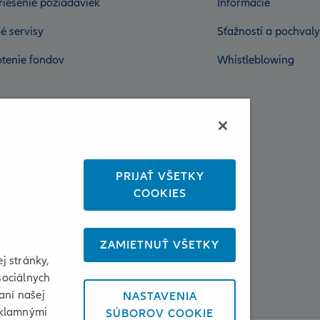
riešenie požiadaviek
Informácie
é servisy
Sťažnosti a pochvaly
tenie fondov
Whistleblowing
PRIJAŤ VŠETKY
COOKIES
ZAMIETNUŤ VŠETKY
j stránky,
sociálnych
aní našej
NASTAVENIA
eklamnými
SÚBOROV COOKIE