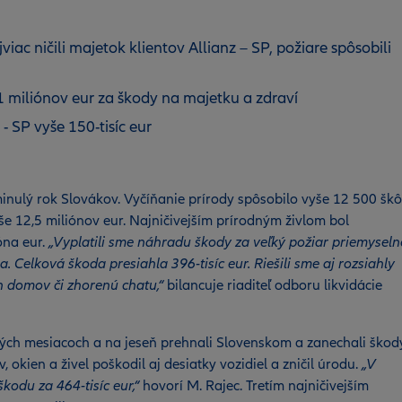
viac ničili majetok klientov Allianz – SP, požiare spôsobili
01 miliónov eur za škody na majetku a zdraví
- SP vyše 150-tisíc eur
 minulý rok Slovákov. Vyčíňanie prírody spôsobilo vyše 12 500 šk
še 12,5 miliónov eur. Najničivejším prírodným živlom bol
óna eur.
„Vyplatili sme náhradu škody za veľký požiar priemyseln
 Celková škoda presiahla 396-tisíc eur. Riešili sme aj rozsiahly
h domov či zhorenú chatu,“
bilancuje riaditeľ odboru likvidácie
etných mesiacoch a na jeseň prehnali Slovenskom a zanechali škod
v, okien a živel poškodil aj desiatky vozidiel a zničil úrodu.
„V
odu za 464-tisíc eur,“
hovorí M. Rajec. Tretím najničivejším