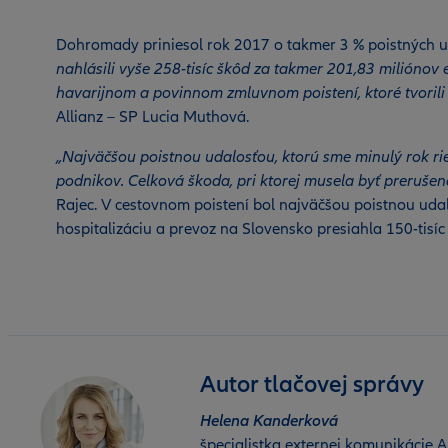
Dohromady priniesol rok 2017 o takmer 3 % poistných ud
nahlásili vyše 258-tisíc škôd za takmer 201,83 miliónov eu
havarijnom a povinnom zmluvnom poistení, ktoré tvorili 
Allianz – SP Lucia Muthová.
„Najväčšou poistnou udalosťou, ktorú sme minulý rok ri
podnikov. Celková škoda, pri ktorej musela byť prerušená
Rajec. V cestovnom poistení bol najväčšou poistnou uda
hospitalizáciu a prevoz na Slovensko presiahla 150-tisíc 
Autor tlačovej správy
Helena Kanderková
špecialistka externej komunikácie Al