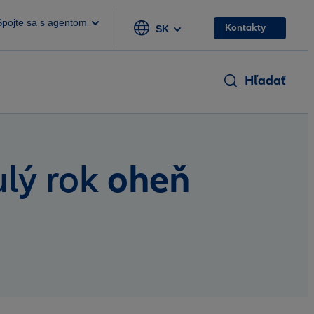
Spojte sa s agentom
Kontakty
SK
Hľadať
oheň
ulý rok