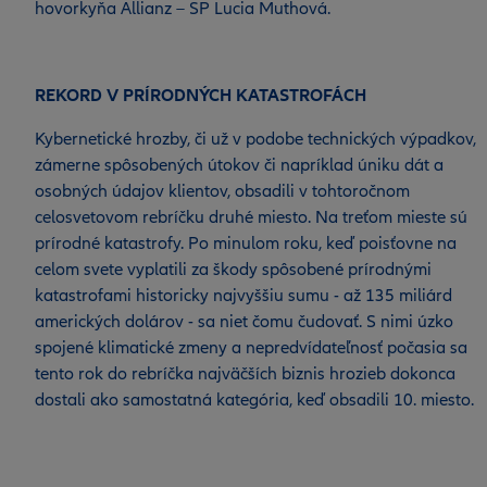
hovorkyňa Allianz – SP Lucia Muthová.
REKORD V PRÍRODNÝCH KATASTROFÁCH
Kybernetické hrozby, či už v podobe technických výpadkov,
zámerne spôsobených útokov či napríklad úniku dát a
osobných údajov klientov, obsadili v tohtoročnom
celosvetovom rebríčku druhé miesto. Na treťom mieste sú
prírodné katastrofy. Po minulom roku, keď poisťovne na
celom svete vyplatili za škody spôsobené prírodnými
katastrofami historicky najvyššiu sumu - až 135 miliárd
amerických dolárov - sa niet čomu čudovať. S nimi úzko
spojené klimatické zmeny a nepredvídateľnosť počasia sa
tento rok do rebríčka najväčších biznis hrozieb dokonca
dostali ako samostatná kategória, keď obsadili 10. miesto.