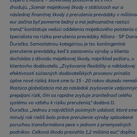
Experti z Allianz – Slovenskej poisťovne sa s ním
zhodujú.
„Scenár majetkovej škody v státisícoch eur a
následnej finančnej škody z prerušenia prevádzky v milióno
eur začína byť pomerne bežný a má jednoznačne rastúci
trend,“
konštatuje vedúci oddelenia majetkového poistenia 
špecialista na rizika prerušenia prevádzky Allianz - SP Dani
Ďuračka. Samostatnou kategóriou je tzv. kontingentné
prerušenie prevádzky, keď k zastaveniu výroby u klienta
dochádza z dôvodu majetkovej škody, napríklad požiaru, u
klientovho dodávateľa.
„Zvyšovanie flexibility a nákladovej
efektívnosti súčasných dodávateľských procesov prináša
úplne nové riziká, ktoré sme tu 15 - 20 rokov dozadu nemali
Rastúca globalizácia má za následok zvyšovanie vzájomný
prepájaní rizík, čím sa rapídne zvyšuje zraniteľnosť celého
systému vo vzťahu k riziku prerušenia,“
dodáva D.
Ďuračka.
„Jednou z najväčších poistných udalostí, ktoré sme
minulý rok riešili bolo práve prerušenie výroby spôsobené
poruchou transformátora pece v jednom z priemyselných
podnikov. Celková škoda presiahla 1,2 milióna eur,“
dopĺňa