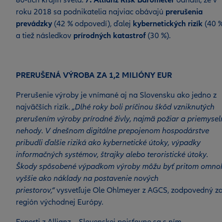
80-tich krajín sveta.
7. Allianz Risk Barometer
odhalil, že v
roku 2018 sa podnikatelia najviac obávajú
prerušenia
prevádzky
(42 % odpovedí), ďalej
kybernetických rizík
(40 
a tiež následkov
prírodných katastrof
(30 %).
PRERUŠENÁ VÝROBA ZA 1,2 MILIÓNY EUR
Prerušenie výroby je vnímané aj na Slovensku ako jedno z
najväčších rizík.
„Dlhé roky boli príčinou škôd vzniknutých
prerušením výroby prírodné živly, najmä požiar a priemysel
nehody. V dnešnom digitálne prepojenom hospodárstve
pribudli ďalšie riziká ako kybernetické útoky, výpadky
informačných systémov, štrajky alebo teroristické útoky.
Škody spôsobené výpadkom výroby môžu byť pritom omno
vyššie ako náklady na postavenie nových
priestorov,“
vysvetľuje Ole Ohlmeyer z AGCS, zodpovedný z
región východnej Európy.