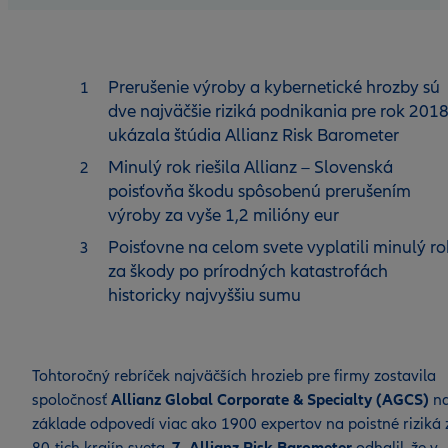
Prerušenie výroby a kybernetické hrozby sú
dve najväčšie riziká podnikania pre rok 2018
ukázala štúdia Allianz Risk Barometer
Minulý rok riešila Allianz – Slovenská
poisťovňa škodu spôsobenú prerušením
výroby za vyše 1,2 milióny eur
Poisťovne na celom svete vyplatili minulý ro
za škody po prírodných katastrofách
historicky najvyššiu sumu
Tohtoročný rebríček najväčších hrozieb pre firmy zostavila
spoločnosť
Allianz Global Corporate & Specialty (AGCS)
n
základe odpovedí viac ako 1900 expertov na poistné riziká 