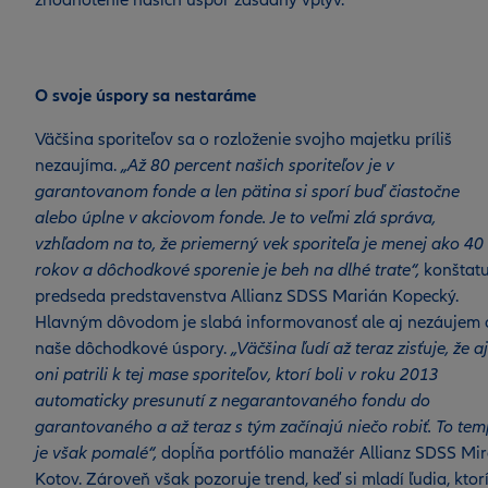
zhodnotenie našich úspor zásadný vplyv.
O svoje úspory sa nestaráme
Väčšina sporiteľov sa o rozloženie svojho majetku príliš
nezaujíma.
„Až 80 percent našich sporiteľov je v
garantovanom fonde a len pätina si sporí buď čiastočne
alebo úplne v akciovom fonde. Je to veľmi zlá správa,
vzhľadom na to, že priemerný vek sporiteľa je menej ako 40
rokov a dôchodkové sporenie je beh na dlhé trate“,
konštatu
predseda predstavenstva Allianz SDSS Marián Kopecký.
Hlavným dôvodom je slabá informovanosť ale aj nezáujem 
naše dôchodkové úspory.
„Väčšina ľudí až teraz zisťuje, že aj
oni patrili k tej mase sporiteľov, ktorí boli v roku 2013
automaticky presunutí z negarantovaného fondu do
garantovaného a až teraz s tým začínajú niečo robiť. To te
je však pomalé“,
dopĺňa portfólio manažér Allianz SDSS Mi
Kotov. Zároveň však pozoruje trend, keď si mladí ľudia, ktor