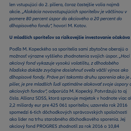
len vstupujúci do 2. piliera, čoraz častejšie volia najmä
akcie.
„Alokácia novovstupujúcich sporiteľov je väčšinou v
pomere 80 percent úspor do akciového a 20 percent do
dlhopisového fondu“,
hovorí M. Kotov.
U mladších sporiteľov sa rizikovejšie investovanie očakáva
Podľa M. Kopeckého sa sporitelia sami zbytočne oberajú o
možnosť výrazne vyššieho zhodnotenia svojich úspor.
„Hoci
akciový fond vykazuje vysokú volatilitu, z dlhodobého
hľadiska dokáže zvyčajne dosiahnuť oveľa väčší výnos ako
dlhopisové fondy. Práve pri takomto druhu sporenia ako je 
pilier, je pre mladších ľudí optimálne alokovať svoje úspory 
akciových fondov“,
odporúča M. Kopecký. Potvrdzujú to aj
čísla. Allianz SDSS, ktorá spravuje majetok v hodnote viac 
2,2 miliardy eur pre 425 061 sporiteľov, uzavrela rok 2016
spomedzi 6-tich dôchodkových správcovských spoločností
ako líder na trhu starobného dôchodkového sporenia. Jej
akciový fond PROGRES zhodnotil za rok 2016 o 10,84