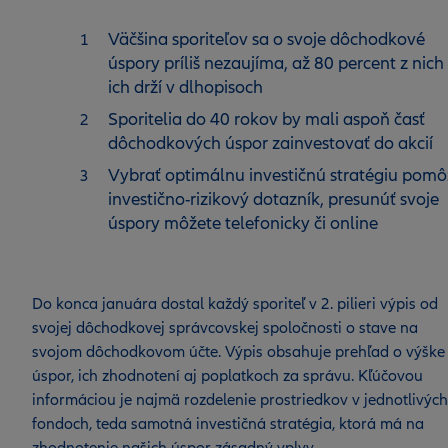
Väčšina sporiteľov sa o svoje dôchodkové
úspory príliš nezaujíma, až 80 percent z nich
ich drží v dlhopisoch
Sporitelia do 40 rokov by mali aspoň časť
dôchodkových úspor zainvestovať do akcií
Vybrať optimálnu investičnú stratégiu pomô
investično-rizikový dotazník, presunúť svoje
úspory môžete telefonicky či online
Do konca januára dostal každý sporiteľ v 2. pilieri výpis od
svojej dôchodkovej správcovskej spoločnosti o stave na
svojom dôchodkovom účte. Výpis obsahuje prehľad o výške
úspor, ich zhodnotení aj poplatkoch za správu. Kľúčovou
informáciou je najmä rozdelenie prostriedkov v jednotlivých
fondoch, teda samotná investičná stratégia, ktorá má na