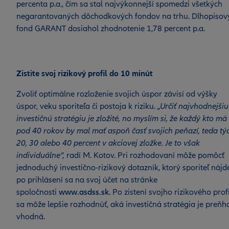
percenta p.a., čím sa stal najvýkonnejší spomedzi všetkých
negarantovaných dôchodkových fondov na trhu. Dlhopisov
fond GARANT dosiahol zhodnotenie 1,78 percent p.a.
Zistite svoj rizikový profil do 10 minút
Zvoliť optimálne rozloženie svojich úspor závisí od výšky
úspor, veku sporiteľa či postoja k riziku.
„Určiť najvhodnejšiu
investičnú stratégiu je zložité, no myslím si, že každý kto má
pod 40 rokov by mal mať aspoň časť svojich peňazí, teda tý
20, 30 alebo 40 percent v akciovej zložke. Je to však
individuálne“,
radí M. Kotov. Pri rozhodovaní môže pomôcť
jednoduchý investično-rizikový dotazník, ktorý sporiteľ nájd
po prihlásení sa na svoj účet na stránke
spoločnosti
www.asdss.sk
. Po zistení svojho rizikového prof
sa môže lepšie rozhodnúť, aká investičná stratégia je preňh
vhodná.