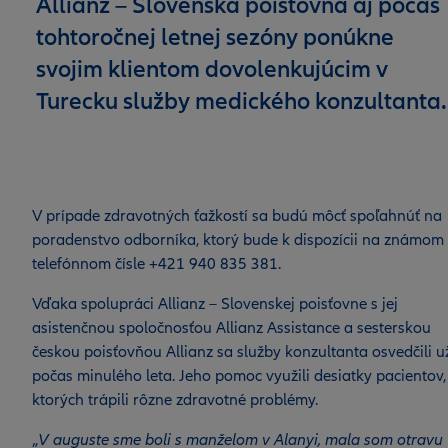
Allianz – Slovenská poisťovňa aj počas
tohtoročnej letnej sezóny ponúkne
svojim klientom dovolenkujúcim v
Turecku služby medického konzultanta.
V prípade zdravotných ťažkostí sa budú môcť spoľahnúť na
poradenstvo odborníka, ktorý bude k dispozícii na známom
telefónnom čísle +421 940 835 381.
Vďaka spolupráci Allianz – Slovenskej poisťovne s jej
asistenčnou spoločnosťou Allianz Assistance a sesterskou
českou poisťovňou Allianz sa služby konzultanta osvedčili u
počas minulého leta. Jeho pomoc využili desiatky pacientov,
ktorých trápili rôzne zdravotné problémy.
„
V auguste sme boli s manželom v Alanyi, mala som otravu