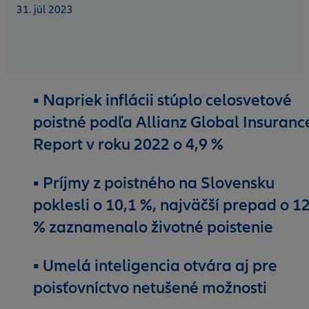
31. júl 2023
▪ Napriek inflácii stúplo celosvetové
poistné podľa Allianz Global Insuranc
Report v roku 2022 o 4,9 %
▪ Príjmy z poistného na Slovensku
poklesli o 10,1 %, najväčší prepad o 1
% zaznamenalo životné poistenie
▪ Umelá inteligencia otvára aj pre
poisťovníctvo netušené možnosti