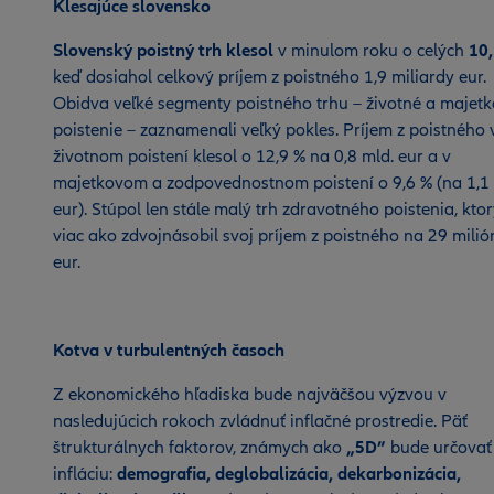
Klesajúce slovensko
Slovenský poistný trh klesol
v minulom roku o celých
10,
keď dosiahol celkový príjem z poistného 1,9 miliardy eur.
Obidva veľké segmenty poistného trhu – životné a majet
poistenie – zaznamenali veľký pokles. Príjem z poistného 
životnom poistení klesol o 12,9 % na 0,8 mld. eur a v
majetkovom a zodpovednostnom poistení o 9,6 % (na 1,1 
eur). Stúpol len stále malý trh zdravotného poistenia, kto
viac ako zdvojnásobil svoj príjem z poistného na 29 milió
eur.
Kotva v turbulentných časoch
Z ekonomického hľadiska bude najväčšou výzvou v
nasledujúcich rokoch zvládnuť inflačné prostredie. Päť
štrukturálnych faktorov, známych ako
„5D”
bude určovať
infláciu:
demografia, deglobalizácia, dekarbonizácia,