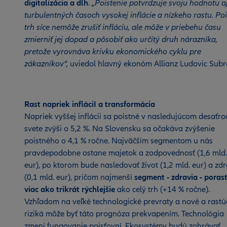
digitalizácia a dlh
.
„Poistenie potvrdzuje svoju hodnotu aj
turbulentných časoch vysokej inflácie a nízkeho rastu. Po
trh síce nemôže zrušiť infláciu, ale môže v priebehu času
zmierniť jej dopad a pôsobiť ako určitý druh nárazníka,
pretože vyrovnáva krivku ekonomického cyklu pre
zákazníkov”,
uviedol hlavný ekonóm Allianz Ludovic Subr
Rast napriek infláciI a transformácia
Napriek vyššej inflácii sa poistné v nasledujúcom desaťro
svete zvýši o 5,2 %. Na Slovensku sa očakáva zvýšenie
poistného o 4,1 % ročne. Najväčším segmentom u nás
pravdepodobne ostane majetok a zodpovednosť (1,6 mld.
eur), po ktorom bude nasledovať život (1,2 mld. eur) a zdr
(0,1 mld. eur), pričom najmenší
segment - zdravia - porast
viac ako trikrát rýchlejšie
ako celý trh (+14 % ročne).
Vzhľadom na veľké technologické prevraty a nové a rastú
riziká môže byť táto prognóza prekvapením. Technológia
zmení fungovanie poisťovní. Ekosystémy budú zohrávať