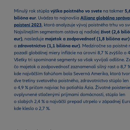
Minulý rok stúpla
výška poistného vo svete
na takmer
5,
bilióna eur
. Uvádza to najnovšia
Allianz globálna správa
poistení 2023
, ktorá analyzuje vývoj poistného trhu vo sv
Najsilnejším segmentom ostáva aj naďalej
život (2,6 bili
eur)
, nasleduje
majetok a zodpovednosť (1,8 bilióna eur)
a
zdravotníctvo (1,1 bilióna eur)
. Medziročne sa poistné 
pozadí globálnej miery inflácie na úrovni 8,7 % zvýšilo o 4
Všetky tri spomínané segmenty sa však vyvíjali odlišne. Za
čo majetok a zodpovednosť zaznamenali silný rast o 8,7 %
kde najväčším ťahúňom bola Severná Amerika, ktorá tvor
dve tretiny svetového poistného, zdravotníctvo stúplo len
o 4,9 % pričom najviac ho potiahla Ázia. Životné poistenie
ovplyvnené stlačenými príjmami domácnosti, stúplo len
o slabých 2,4 % a najväčší prepad utrpelo v západnej Eur
kde kleslo o 2,7 %.