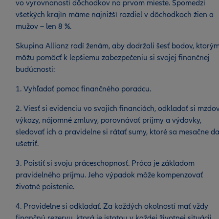
vo vyrovnanosti dôchodkov na prvom mieste. Spomedzi
všetkých krajín máme najnižší rozdiel v dôchodkoch žien a
mužov – len 8 %.
Skupina Allianz radí ženám, aby dodržali šesť bodov, ktorým
môžu pomôcť k lepšiemu zabezpečeniu si svojej finančnej
budúcnosti:
1. Vyhľadať pomoc finančného poradcu.
2. Viesť si evidenciu vo svojich financiách, odkladať si mzdo
výkazy, nájomné zmluvy, porovnávať príjmy a výdavky,
sledovať ich a pravidelne si rátať sumy, ktoré sa mesačne d
ušetriť.
3. Poistiť si svoju práceschopnosť. Práca je základom
pravidelného príjmu. Jeho výpadok môže kompenzovať
životné poistenie.
4. Pravidelne si odkladať. Za každých okolností mať vždy
finančnú rezervu, ktorá je istotou v každej životnej situácii.