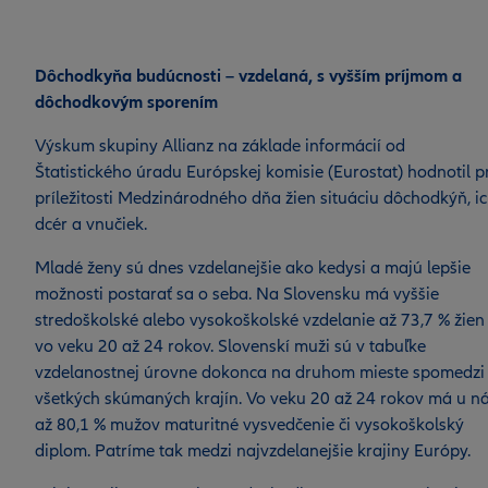
Dôchodkyňa budúcnosti – vzdelaná, s vyšším príjmom a
dôchodkovým sporením
Výskum skupiny Allianz na základe informácií od
Štatistického úradu Európskej komisie (Eurostat) hodnotil p
príležitosti Medzinárodného dňa žien situáciu dôchodkýň, i
dcér a vnučiek.
Mladé ženy sú dnes vzdelanejšie ako kedysi a majú lepšie
možnosti postarať sa o seba. Na Slovensku má vyššie
stredoškolské alebo vysokoškolské vzdelanie až 73,7 % žien
vo veku 20 až 24 rokov. Slovenskí muži sú v tabuľke
vzdelanostnej úrovne dokonca na druhom mieste spomedzi
všetkých skúmaných krajín. Vo veku 20 až 24 rokov má u n
až 80,1 % mužov maturitné vysvedčenie či vysokoškolský
diplom. Patríme tak medzi najvzdelanejšie krajiny Európy.