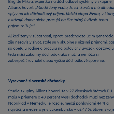
Brigitte Miksa, expertka na dôchodkové systémy v skupine
Allianz, hovorí: „
Mladé ženy vedia, že ich kariéra má dlhodo
vplyv na ich dôchodkový príjem. Každá etapa života, v ktore
ostávajú doma alebo pracujú na čiastočný úväzok, tento
príjem znižuje.
“
Aj keď ženy v súčasnosti, oproti predchádzajúcim generáciá
žijú nezávislý život, stále sú v skupine s nižšími príjmami, ča
sa obetujú rodine a pracujú na polovičný úväzok, dostávajú
teda nižší zákonný dôchodok ako muži a nemôžu si
zabezpečiť rovnaké alebo vyššie dôchodkové sporenie.
Vyrovnané slovenské dôchodky
Štúdia skupiny Allianz hovorí, že v 27 členských štátoch EÚ
majú v priemere o 40 percent vyšší dôchodok muži než ženy
Napríklad v Nemecku je rozdiel medzi pohlaviami 44 % a
najväčšia medzera je v Luxembursku – až 47 %. Slovensko j