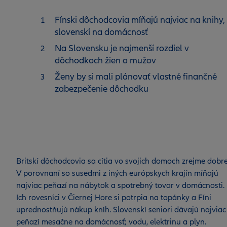
Fínski dôchodcovia míňajú najviac na knihy,
slovenskí na domácnosť
Na Slovensku je najmenší rozdiel v
dôchodkoch žien a mužov
Ženy by si mali plánovať vlastné finančné
zabezpečenie dôchodku
Britskí dôchodcovia sa cítia vo svojich domoch zrejme dobre
V porovnaní so susedmi z iných európskych krajín míňajú
najviac peňazí na nábytok a spotrebný tovar v domácnosti.
Ich rovesníci v Čiernej Hore si potrpia na topánky a Fíni
uprednostňujú nákup kníh. Slovenskí seniori dávajú najviac
peňazí mesačne na domácnosť; vodu, elektrinu a plyn.