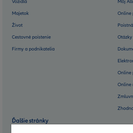
Vozidlá
Môj All
Majetok
Online 
Život
Poistná
Cestovné poistenie
Otázky
Firmy a podnikatelia
Dokum
Elektr
Online 
Online 
Zmluvn
Zhodno
Ďalšie stránky