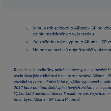
Minulý rok evidovala Allianz – SP najvia
stúpla medziročne o vyše tretinu
Od začiatku roka vyplatila Allianz – SP z
Na pozore nech sú najmä vodiči v okresoc
Rozbité sklá, preliačiny, pokrčené plechy, ale aj menšie 
oveľa častejšie v blízkosti ciest, zaznamenáva Allianz 
vozidiel so zverou. Počet škôd aj výška vyplateného pois
2017 bol z pohľadu škôd spôsobených zrážkou so zverou r
Výška škôd dosiahla takmer 5 miliónov eur, čo je takme
hovorkyňa Allianz – SP Lucia Muthová.