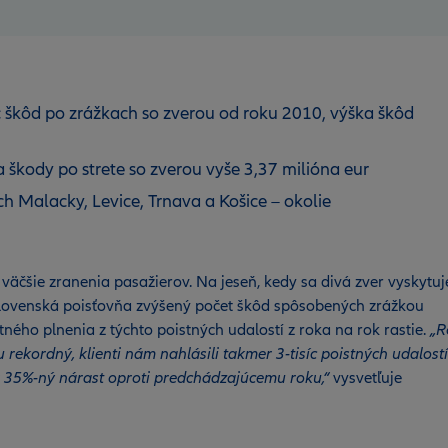
c škôd po zrážkach so zverou od roku 2010, výška škôd
a škody po strete so zverou vyše 3,37 milióna eur
h Malacky, Levice, Trnava a Košice – okolie
či väčšie zranenia pasažierov. Na jeseň, kedy sa divá zver vyskytuj
– Slovenská poisťovňa zvýšený počet škôd spôsobených zrážkou
tného plnenia z týchto poistných udalostí z roka na rok rastie.
„R
ekordný, klienti nám nahlásili takmer 3-tisíc poistných udalostí
r 35%-ný nárast oproti predchádzajúcemu roku,“
vysvetľuje