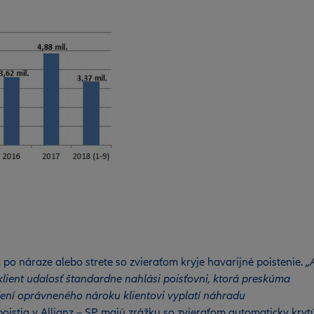
po náraze alebo strete so zvieraťom kryje havarijné poistenie.
„
klient udalosť štandardne nahlási poisťovni, ktorá preskúma
dení oprávneného nároku klientovi vyplatí náhradu
 poistia v Allianz – SP majú zrážku so zvieraťom automaticky kryt