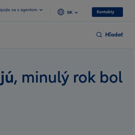
Spojte sa s agentom
Kontakty
SK
Hľadať
jú
, minulý rok bol