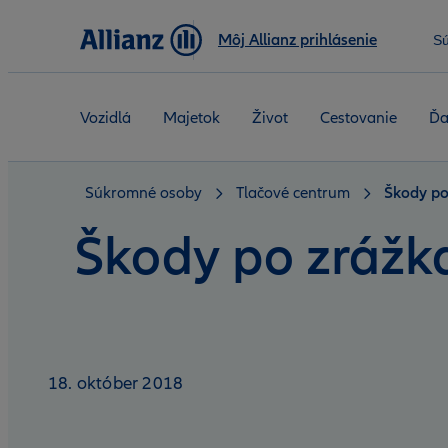
Môj Allianz prihlásenie
S
Vozidlá
Majetok
Život
Cestovanie
Ďa
Súkromné osoby
Tlačové centrum
Škody po
Škody po zrážk
18. október 2018