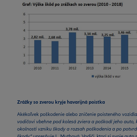
Zrážky so zverou kryje havarijná poistka
Akékoľvek poškodenie alebo zničenie poisteného vozidla 
vodičovi vbehne pod kolesá zviera a poškodí jeho auto, 
okolnosti vzniku škody a rozsah poškodenia a po potvr
škody,“
upresňuje L. Muthová. Vodiči, ktorí si svoje auto