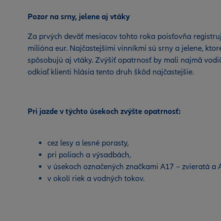
Pozor na srny, jelene aj vtáky
Za prvých deväť mesiacov tohto roka poisťovňa registr
milióna eur. Najčastejšími vinníkmi sú srny a jelene, kt
spôsobujú aj vtáky. Zvýšiť opatrnosť by mali najmä vodiči
odkiaľ klienti hlásia tento druh škôd najčastejšie.
Pri jazde v týchto úsekoch zvýšte opatrnosť:
cez lesy a lesné porasty,
pri poliach a výsadbách,
v úsekoch označených značkami A17 – zvieratá a A
v okolí riek a vodných tokov.