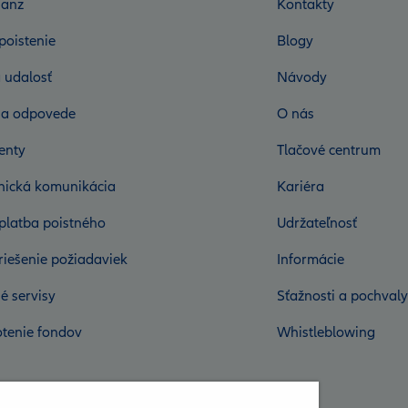
ianz
Kontakty
poistenie
Blogy
 udalosť
Návody
 a odpovede
O nás
enty
Tlačové centrum
onická komunikácia
Kariéra
platba poistného
Udržateľnosť
riešenie požiadaviek
Informácie
é servisy
Sťažnosti a pochvaly
tenie fondov
Whistleblowing