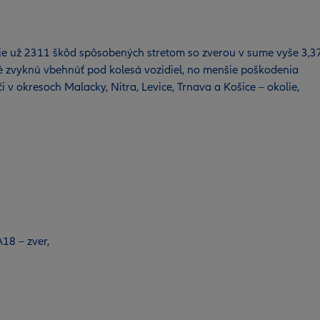
uje už 2311 škôd spôsobených stretom so zverou v sume vyše 3,3
oré zvyknú vbehnúť pod kolesá vozidiel, no menšie poškodenia
 v okresoch Malacky, Nitra, Levice, Trnava a Košice – okolie,
18 – zver,