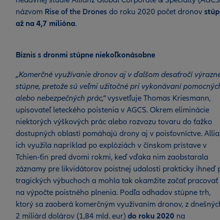
nedávnej štúdie Allianz Global Corporate & Specialty (AGCS
názvom
Rise of the Drones
do roku 2020 počet dronov
stúp
až na 4,7 milióna
.
Biznis s dronmi stúpne niekoľkonásobne
„Komerčné využívanie dronov aj v ďalšom desaťročí výrazn
stúpne, pretože sú veľmi užitočné pri vykonávaní pomocnýc
alebo nebezpečných prác,“
vysvetľuje Thomas Kriesmann,
upisovateľ leteckého poistenia v AGCS. Okrem eliminácie
niektorých výškových prác alebo rozvozu tovaru do ťažko
dostupných oblastí pomáhajú drony aj v poisťovníctve. Alli
ich využila napríklad po explóziách v čínskom prístave v
Tchien-ťin pred dvomi rokmi, keď vďaka nim zaobstarala
záznamy pre likvidátorov poistnej udalosti prakticky ihneď 
tragických výbuchoch a mohla tak okamžite začať pracovať
na výpočte poistného plnenia. Podľa odhadov stúpne trh,
ktorý sa zaoberá komerčným využívaním dronov, z dnešnýc
2 miliárd dolárov (1,84 mld. eur)
do roku 2020
na