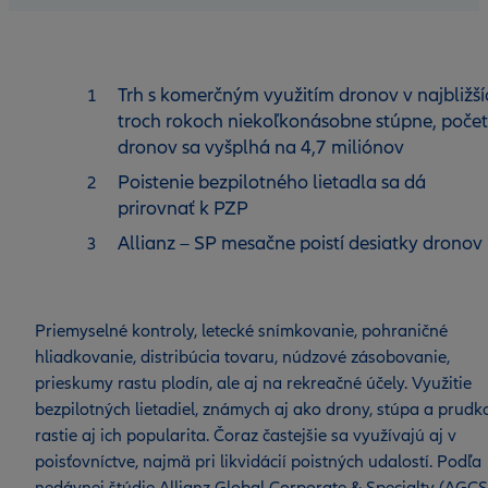
Trh s komerčným využitím dronov v najbližší
troch rokoch niekoľkonásobne stúpne, počet
dronov sa vyšplhá na 4,7 miliónov
Poistenie bezpilotného lietadla sa dá
prirovnať k PZP
Allianz – SP mesačne poistí desiatky dronov
Priemyselné kontroly, letecké snímkovanie, pohraničné
hliadkovanie, distribúcia tovaru, núdzové zásobovanie,
prieskumy rastu plodín, ale aj na rekreačné účely. Využitie
bezpilotných lietadiel, známych aj ako drony, stúpa a prudk
rastie aj ich popularita. Čoraz častejšie sa využívajú aj v
poisťovníctve, najmä pri likvidácií poistných udalostí. Podľa