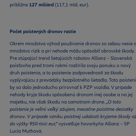
približne
127 miliárd
(117,1 mld. eur).
Počet poistených dronov rastie
Okrem množstva výhod používanie dronov so sebou nesie a
množstvo rizík a pri nehode môžu spôsobiť obrovské škody.
Pre stúpajúci trend lietajúcich robotov Allianz – Slovenská
poisťovňa pred tromi rokmi rozšírila svoju ponuku o nový
druh poistenia, a to poistenie zodpovednosti za škodu
vyplývajúcu z prevádzky bezpilotného lietadla. Toto poisten
by sa dalo jednoducho prirovnať k PZP vozidla. V prípade
nehody kryje škodu spôsobenú dronom inej osobe a na jej
majetku, nie však škodu na samotnom drone.
„O toto
poistenie je veľmi veľký záujem, mesačne poistíme desiatky
dronov. V prípade vzniku poistnej udalosti kryjeme škody a
do výšky 950-tisíc eur,“
vysvetľuje hovorkyňa Allianz – SP
Lucia Muthová.