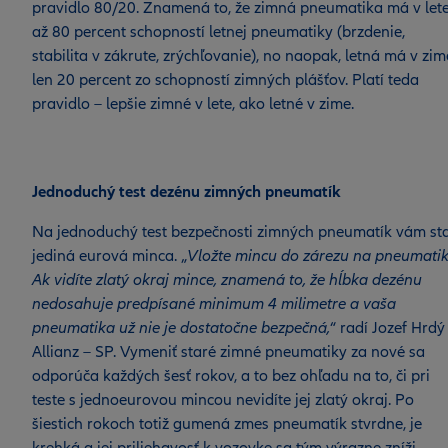
pravidlo 80/20. Znamená to, že zimná pneumatika má v let
až 80 percent schopností letnej pneumatiky (brzdenie,
stabilita v zákrute, zrýchľovanie), no naopak, letná má v zim
len 20 percent zo schopností zimných plášťov. Platí teda
pravidlo – lepšie zimné v lete, ako letné v zime.
Jednoduchý test dezénu zimných pneumatík
Na jednoduchý test bezpečnosti zimných pneumatík vám sta
jediná eurová minca. „
Vložte mincu do zárezu na pneumatik
Ak vidíte zlatý okraj mince, znamená to, že hĺbka dezénu
nedosahuje predpísané minimum 4 milimetre a vaša
pneumatika už nie je dostatočne bezpečná,
“ radí Jozef Hrdý
Allianz – SP. Vymeniť staré zimné pneumatiky za nové sa
odporúča každých šesť rokov, a to bez ohľadu na to, či pri
teste s jednoeurovou mincou nevidíte jej zlatý okraj. Po
šiestich rokoch totiž gumená zmes pneumatík stvrdne, je