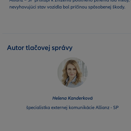
Allianz – SP pristúpi k zníženiu poistného plnenia iba vtedy,
nevyhovujúci stav vozidla bol príčinou spôsobenej škody.
Autor tlačovej správy
Helena Kanderková
špecialistka externej komunikácie Allianz - SP