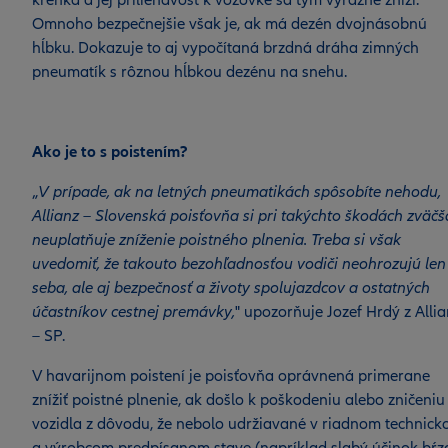
krehká a jej priliehavosť k vozovke sa tým výrazne zníži.
Omnoho bezpečnejšie však je, ak má dezén dvojnásobnú
hĺbku. Dokazuje to aj vypočítaná brzdná dráha zimných
pneumatík s rôznou hĺbkou dezénu na snehu.
Ako je to s poistením?
„
V prípade, ak na letných pneumatikách spôsobíte nehodu,
Allianz – Slovenská poisťovňa si pri takýchto škodách zväčš
neuplatňuje zníženie poistného plnenia. Treba si však
uvedomiť, že takouto bezohľadnosťou vodiči neohrozujú len
seba, ale aj bezpečnosť a životy spolujazdcov a ostatných
účastníkov cestnej premávky,
" upozorňuje Jozef Hrdý z Alli
– SP.
V havarijnom poistení je poisťovňa oprávnená primerane
znížiť poistné plnenie, ak došlo k poškodeniu alebo zničeniu
vozidla z dôvodu, že nebolo udržiavané v riadnom technic