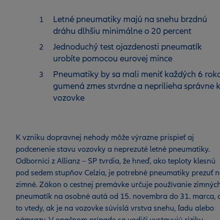
Letné pneumatiky majú na snehu brzdnú
dráhu dlhšiu minimálne o 20 percent
Jednoduchý test ojazdenosti pneumatík
urobíte pomocou eurovej mince
Pneumatiky by sa mali meniť každých 6 roko
gumená zmes stvrdne a neprilieha správne 
vozovke
K vzniku dopravnej nehody môže výrazne prispieť aj
podcenenie stavu vozovky a neprezuté letné pneumatiky.
Odborníci z Allianz – SP tvrdia, že hneď, ako teploty klesnú
pod sedem stupňov Celzia, je potrebné pneumatiky prezuť 
zimné. Zákon o cestnej premávke určuje používanie zimnýc
pneumatík na osobné autá od 15. novembra do 31. marca, 
to vtedy, ak je na vozovke súvislá vrstva snehu, ľadu alebo