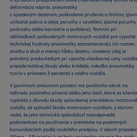
a výrobcom predpísanom stave (napríklad slabý účinok bŕz
deformácia náprav, pneumatiky
s ojazdeným dezénom, poškodenie pruženia a tlmičov, zjav
unikanie paliva a oleja, poruchy v osvetlení, zjavné poruchy
podvozku alebo karosérie a podobne). Technici pri
obhliadkach poškodených motorových vozidiel pre výpočet
technickej hodnoty pneumatiky zaznamenávajú ich rozmer,
značku a druh a merajú hĺbku dezénu. Uvedený údaj je
potrebný predovšetkým pri výpočte všeobecnej ceny vozidla
prípade totálnej škody alebo krádeže, nakoľko pneumatiky
tvoria v priemere 3 percentá z celého vozidla.
V povinnom zmluvnom poistení má poisťovňa nárok na
náhradu poistného plnenia alebo jeho časti, ktoré za klienta
vyplatila z dôvodu škody spôsobenej prevádzkou motorové
vozidla, ak spôsobil škodu motorovým vozidlom, o ktorom
vedel, že jeho technická spôsobilosť nezodpovedá
podmienkam na používanie v premávke na pozemných
komunikáciách podľa osobitého predpisu. V oboch prípado