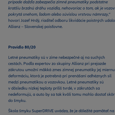
prípade dažďa zabezpečia zimné pneumatiky podstatne
kratšiu brzdnú dráhu vozidla, nehovoriac o tom, ak je vozo
pokrytá snehom, ľadom alebo súvislou vrstvou námrazy,
“
hovorí Jozef Hrdý, riaditeľ odboru likvidácie poistných udalo
Allianz – Slovenskej poisťovne.
Pravidlo 80/20
Letné pneumatiky sú v zime nebezpečné aj na suchých
cestách. Podľa expertov zo skupiny Allianz pri prejazde
zákrutou umožní mäkká zmes zimnej pneumatiky jej miernu
deformáciu, ktorá je potrebná pri prenášaní adhéznych síl
medzi pneumatikou a vozovkou. Letné pneumatiky sú
v dôsledku nízkej teploty príliš tvrdé, v zákrutách sa
nedeformujú, a auto by sa tak kvôli tomu mohlo dostať skôr
do šmyku.
Škola šmyku SuperDRIVE uvádza, že je dôležité pamätať na