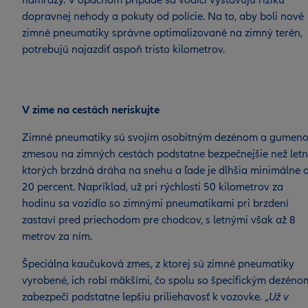
námrazy. V opačnom prípade sa vodiči vystavujú riziku
dopravnej nehody a pokuty od polície. Na to, aby boli nové
zimné pneumatiky správne optimalizované na zimný terén,
potrebujú najazdiť aspoň tristo kilometrov.
V zime na cestách neriskujte
Zimné pneumatiky sú svojím osobitným dezénom a gumen
zmesou na zimných cestách podstatne bezpečnejšie než letn
ktorých brzdná dráha na snehu a ľade je dlhšia minimálne 
20 percent. Napríklad, už pri rýchlosti 50 kilometrov za
hodinu sa vozidlo so zimnými pneumatikami pri brzdení
zastaví pred priechodom pre chodcov, s letnými však až 8
metrov za ním.
Špeciálna kaučuková zmes, z ktorej sú zimné pneumatiky
vyrobené, ich robí mäkšími, čo spolu so špecifickým dezéno
zabezpečí podstatne lepšiu priliehavosť k vozovke. „
Už v