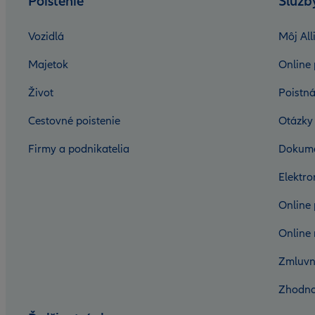
Poistenie
Služb
Vozidlá
Môj All
Majetok
Online 
Život
Poistná
Cestovné poistenie
Otázky
Firmy a podnikatelia
Dokum
Elektr
Online 
Online 
Zmluvn
Zhodno