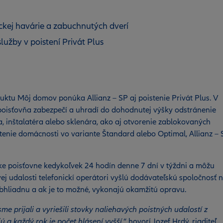
kej havárie a zabuchnutých dverí
užby v poistení Privát Plus
uktu Môj domov ponúka Allianz – SP aj poistenie Privát Plus. V
poisťovňa zabezpečí a uhradí do dohodnutej výšky odstránenie
a, inštalatéra alebo sklenára, ako aj otvorenie zablokovaných
stenie domácnosti vo variante Štandard alebo Optimal, Allianz – 
nke poisťovne kedykoľvek 24 hodín denne 7 dní v týždni a môžu
ej udalosti telefonickí operátori vyšlú dodávateľskú spoločnosť 
obhliadnu a ak je to možné, vykonajú okamžitú opravu.
e prijali a vyriešili stovky naliehavých poistných udalostí z
ú a každý rok je počet hlásení vyšší,
“ hovorí Jozef Hrdý, riaditeľ