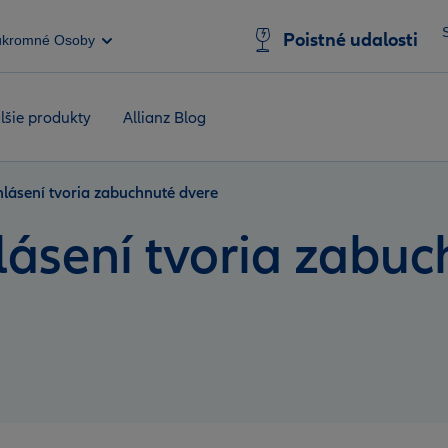
Poistné udalosti
úkromné Osoby
lšie produkty
Allianz Blog
hlásení tvoria zabuchnuté dvere
lásení tvoria zabuc