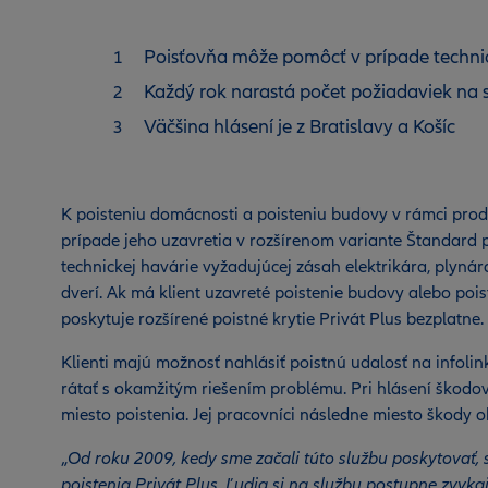
Poisťovňa môže pomôcť v prípade technic
Každý rok narastá počet požiadaviek na sl
Väčšina hlásení je z Bratislavy a Košíc
K poisteniu domácnosti a poisteniu budovy v rámci prod
prípade jeho uzavretia v rozšírenom variante Štandard 
technickej havárie vyžadujúcej zásah elektrikára, plynár
dverí. Ak má klient uzavreté poistenie budovy alebo poi
poskytuje rozšírené poistné krytie Privát Plus bezplatne.
Klienti majú možnosť nahlásiť poistnú udalosť na infoli
rátať s okamžitým riešením problému. Pri hlásení škodov
miesto poistenia. Jej pracovníci následne miesto škody 
„
Od roku 2009, kedy sme začali túto službu poskytovať, sm
poistenia Privát Plus. Ľudia si na službu postupne zvykaj