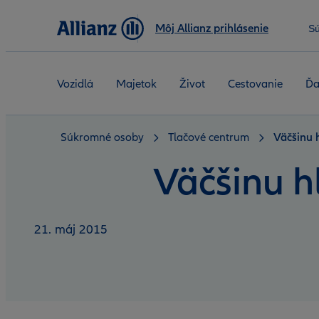
Môj Allianz prihlásenie
S
Vozidlá
Majetok
Život
Cestovanie
Ďa
Súkromné osoby
Tlačové centrum
Väčšinu 
Väčšinu h
21. máj 2015