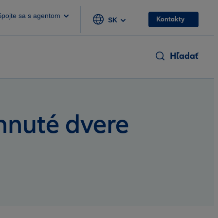
Spojte sa s agentom
Kontakty
SK
Hľadať
hnuté dvere