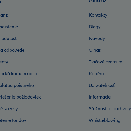
y
Allianz
ianz
Kontakty
poistenie
Blogy
 udalosť
Návody
 a odpovede
O nás
enty
Tlačové centrum
onická komunikácia
Kariéra
platba poistného
Udržateľnosť
riešenie požiadaviek
Informácie
é servisy
Sťažnosti a pochvaly
tenie fondov
Whistleblowing