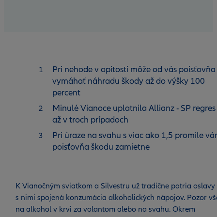
Pri nehode v opitosti môže od vás poisťovňa
vymáhať náhradu škody až do výšky 100
percent
Minulé Vianoce uplatnila Allianz - SP regres
až v troch prípadoch
Pri úraze na svahu s viac ako 1,5 promile v
poisťovňa škodu zamietne
K Vianočným sviatkom a Silvestru už tradične patria oslavy
s nimi spojená konzumácia alkoholických nápojov. Pozor v
na alkohol v krvi za volantom alebo na svahu. Okrem