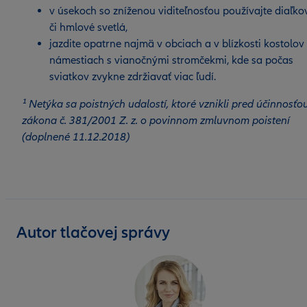
v úsekoch so zníženou viditeľnosťou používajte diaľko
či hmlové svetlá,
jazdite opatrne najmä v obciach a v blízkosti kostolov
námestiach s vianočnými stromčekmi, kde sa počas
sviatkov zvykne zdržiavať viac ľudí.
¹ Netýka sa poistných udalostí, ktoré vznikli pred účinnosťo
zákona č. 381/2001 Z. z. o povinnom zmluvnom poistení
(doplnené 11.12.2018)
Autor tlačovej správy