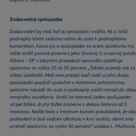
dopĺňa L. Muthová.
Zodpovedný spolujazdec
Zodpovední by mali byť aj spolujazdci vodiča. Ak si totiž
podnapitý klient vedome sadne do auta k podnapitému
kamarátovi, havarujú a spolujazdec sa zraní, poisťovňa mu
môže znížiť poistné plnenie z jeho životnej či úrazovej poistk
Allianz – SP v takýchto prípadoch spravidla uplatňuje
spoluvinu vo výške 20 až 30 percent.
„Takéto prípady nie sú
vôbec ojedinelé. Mali sme prípad, keď vodič a jeho dvaja
spolujazdci popíjali spoločne v miestnom pohostinstve,
spoločne nasadli do auta a podnapitý vodič narazil do stĺpu
verejného osvetlenia. Vodič sa nezranil, jeden spolujazdec
utrpel ľahké, druhý ťažké zranenie s dobou liečenia až 5
mesiacov. Keďže bolo v trestnom konaní preukázané, že ob
poškodení si boli vedomí alkoholu v krvi vodiča, obom sme
priznali spoluvinu vo výške 30 percent,“
uvádza L. Muthová.