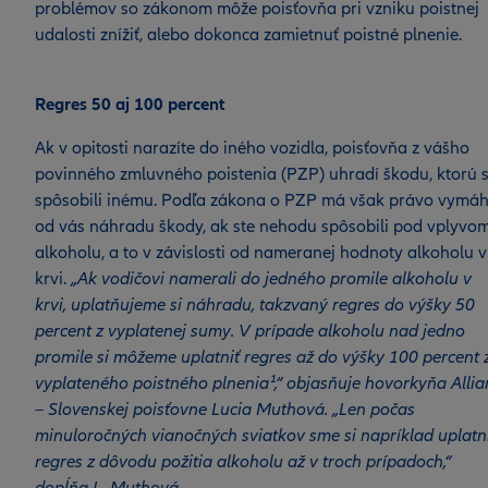
problémov so zákonom môže poisťovňa pri vzniku poistnej
udalosti znížiť, alebo dokonca zamietnuť poistné plnenie.
Regres 50 aj 100 percent
Ak v opitosti narazíte do iného vozidla, poisťovňa z vášho
povinného zmluvného poistenia (PZP) uhradí škodu, ktorú s
spôsobili inému. Podľa zákona o PZP má však právo vymáh
od vás náhradu škody, ak ste nehodu spôsobili pod vplyvo
alkoholu, a to v závislosti od nameranej hodnoty alkoholu v
krvi.
„Ak vodičovi namerali do jedného promile alkoholu v
krvi, uplatňujeme si náhradu, takzvaný regres do výšky 50
percent z vyplatenej sumy. V prípade alkoholu nad jedno
promile si môžeme uplatniť regres až do výšky 100 percent 
vyplateného poistného plnenia¹,“ objasňuje hovorkyňa Allia
– Slovenskej poisťovne Lucia Muthová. „Len počas
minuloročných vianočných sviatkov sme si napríklad uplatni
regres z dôvodu požitia alkoholu až v troch prípadoch,“