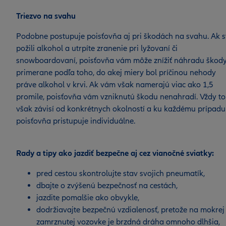
Triezvo na svahu
Podobne postupuje poisťovňa aj pri škodách na svahu. Ak s
požili alkohol a utrpíte zranenie pri lyžovaní či
snowboardovaní, poisťovňa vám môže znížiť náhradu škod
primerane podľa toho, do akej miery bol príčinou nehody
práve alkohol v krvi. Ak vám však namerajú viac ako 1,5
promile, poisťovňa vám vzniknutú škodu nenahradí. Vždy to
však závisí od konkrétnych okolností a ku každému prípadu
poisťovňa pristupuje individuálne.
Rady a tipy ako jazdiť bezpečne aj cez vianočné sviatky:
pred cestou skontrolujte stav svojich pneumatík,
dbajte o zvýšenú bezpečnosť na cestách,
jazdite pomalšie ako obvykle,
dodržiavajte bezpečnú vzdialenosť, pretože na mokrej 
zamrznutej vozovke je brzdná dráha omnoho dlhšia,