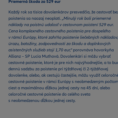
Priemerná škoda za 529 eur
Každý rok sa tisíce dovolenkárov presvedčia, že cestovať be
poistenia sa naozaj neoplatí.
„Minulý rok boli priemerné
náklady na poistnú udalosť v cestovnom poistení 529 eur.
Cena komplexného cestovného poistenia pre dospelého
v rámci Európy, ktoré zahŕňa poistenie liečebných nákladov
úrazu, batožiny, zodpovednosti za škodu a doplnkových
asistenčných služieb stojí 1,70 eur,“
porovnáva hovorkyňa
Allianz – SP Lucia Muthová. Dovolenkári si môžu vybrať
cestovné poistenie, ktoré je pre nich najvýhodnejšie, a to bu
dennú sadzbu za poistenie pri týždňovej čí 2-týždňovej
dovolenke, alebo, ak cestujú častejšie, môžu využiť celoročn
cestovné poistenie v rámci Európy s neobmedzeným počto
ciest a maximálnou dĺžkou jednej cesty na 45 dní, alebo
celoročné cestovné poistenie do celého sveta
s neobmedzenou dĺžkou jednej cesty.