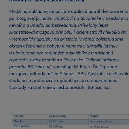
Náklady za škody v desaťtisícoch eur
Medzi najnákladnejšie poistné udalosti patrili dve ošetrenia
po mozgovej príhode.
„Klientovi na dovolenke v Grécku priš
nevoľno a upadol do bezvedomia. Privolaný lekár
skonštatoval mozgovú príhodu. Pacient strávil niekoľko dní
v nemocnici napojený na prístroje. V rámci poistenia sme
okrem ošetrenia a pobytu v nemocnici uhradili letenky
a ubytovanie pre rodinných príslušníkov a následnú
repatriáciu klienta späť na Slovensko. Celkové náklady
presiahli 88-tisíc eur,“
upresňuje M. Rajec. Ďalší prípad
mozgovej príhody riešila Allianz – SP v Austrálii, kde Slovák
študujúci u protinožcov upadol takisto do bezvedomia.
Náklady za ošetrenie a liečbu presiahli 50-tisíc eur.