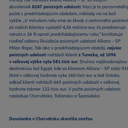
Minulý rok nahlásili klienti Allianz – SP zo svojich
dovoleniek
8247 poistných udalostí
. Hoci je to porovnateľn
počet s predchádzajúcim obdobím, náklady na ne boli
vyššie.
„V minulom roku sme za škody z cestovného poisten
za našich klientov vyplatili 4,36 milióna eur, čo predstavuje
nárast o 36 % oproti predchádzajúcemu roku,“
konštatuje
riaditeľ odboru likvidácie poistných udalostí Allianz – SP
Milan Rajec. Tak ako v predchádzajúcom období,
najviac
poistných udalostí
nahlásili klienti
z Turecka, až 1096
v celkovej výške vyše 581-tisíc eur
. Druhou najškodovejšou
destináciou bol Egypt, kde sa klientom Allianz – SP stalo 91
škôd v celkovej hodnote vyše 160-tisíc eur a tiež Grécko,
odkiaľ klienti nahlásili 665 poistných udalostí v celkovej
hodnote takmer 132-tisíc eur. V počte poistných udalostí
nasleduje Chorvátsko, Taliansko a Španielsko.
Dovolenka v Chorvátsku skončila smrťou