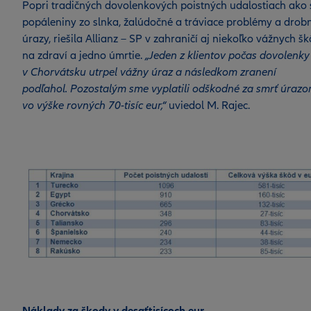
Popri tradičných dovolenkových poistných udalostiach ako 
popáleniny zo slnka, žalúdočné a tráviace problémy a drob
úrazy, riešila Allianz – SP v zahraničí aj niekoľko vážnych š
na zdraví a jedno úmrtie.
„Jeden z klientov počas dovolenky
v Chorvátsku utrpel vážny úraz a následkom zranení
podľahol. Pozostalým sme vyplatili odškodné za smrť úraz
vo výške rovných 70-tisíc eur,“
uviedol M. Rajec.