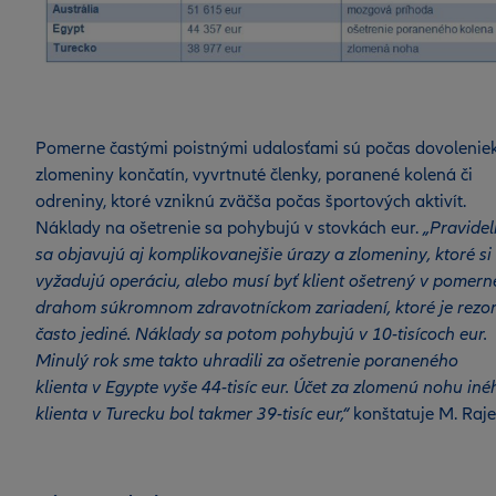
Pomerne častými poistnými udalosťami sú počas dovolenie
zlomeniny končatín, vyvrtnuté členky, poranené kolená či
odreniny, ktoré vzniknú zväčša počas športových aktivít.
Náklady na ošetrenie sa pohybujú v stovkách eur.
„Pravide
sa objavujú aj komplikovanejšie úrazy a zlomeniny, ktoré si
vyžadujú operáciu, alebo musí byť klient ošetrený v pomern
drahom súkromnom zdravotníckom zariadení, ktoré je rezor
často jediné. Náklady sa potom pohybujú v 10-tisícoch eur.
Minulý rok sme takto uhradili za ošetrenie poraneného
klienta v Egypte vyše 44-tisíc eur. Účet za zlomenú nohu iné
klienta v Turecku bol takmer 39-tisíc eur,“
konštatuje M. Raje