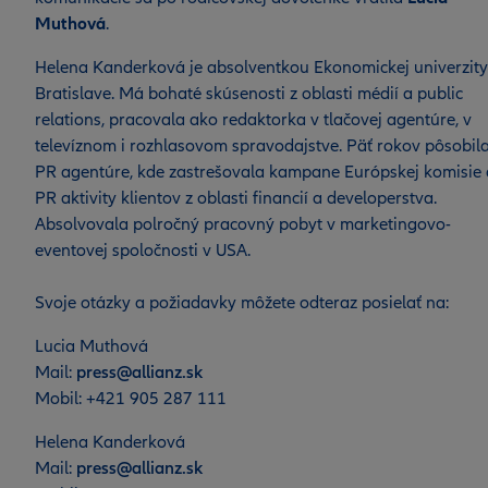
Muthová
.
Helena Kanderková je absolventkou Ekonomickej univerzity
Bratislave. Má bohaté skúsenosti z oblasti médií a public
relations, pracovala ako redaktorka v tlačovej agentúre, v
televíznom i rozhlasovom spravodajstve. Päť rokov pôsobila
PR agentúre, kde zastrešovala kampane Európskej komisie 
PR aktivity klientov z oblasti financií a developerstva.
Absolvovala polročný pracovný pobyt v marketingovo-
eventovej spoločnosti v USA.
Svoje otázky a požiadavky môžete odteraz posielať na:
Lucia Muthová
Mail:
press@allianz.sk
Mobil: +421 905 287 111
Helena Kanderková
Mail:
press@allianz.sk