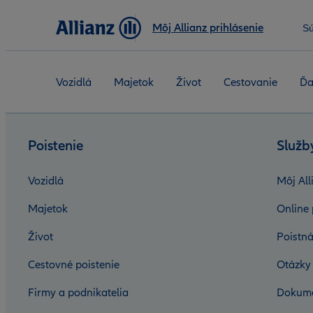
Môj Allianz prihlásenie
S
Vozidlá
Majetok
Život
Cestovanie
Ďa
Poistenie
Služb
Vozidlá
Môj All
Majetok
Online 
Život
Poistná
Cestovné poistenie
Otázky
Firmy a podnikatelia
Dokum