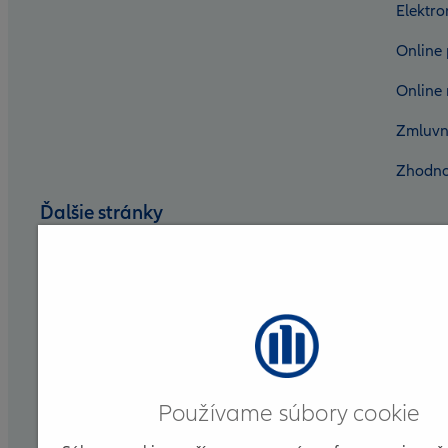
Elektr
Online 
Online 
Zmluvn
Zhodno
Ďalšie stránky
Nadácia Allianz
Allianz DSS
Allianz Group
Allianz for Life
Používame súbory cookie
Allianz ELKO