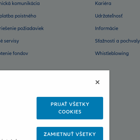
onická komunikácia
Kariéra
platba poistného
Udržateľnosť
riešenie požiadaviek
Informácie
é servisy
Sťažnosti a pochvaly
tenie fondov
Whistleblowing
PRIJAŤ VŠETKY
COOKIES
ZAMIETNUŤ VŠETKY