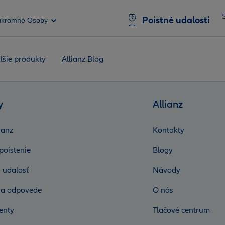
Poistné udalosti
úkromné Osoby
lšie produkty
Allianz Blog
y
Allianz
ianz
Kontakty
poistenie
Blogy
 udalosť
Návody
 a odpovede
O nás
enty
Tlačové centrum