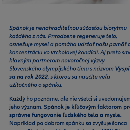
Spánok je nenahraditeľnou súčasťou biorytmu
každého z nás. Prirodzene regeneruje telo,
osviežuje myseľ a pomáha udržať našu pamäť 
koncentráciu vo vrcholovej kondícii. Aj preto sm
hlavným partnerom novoročnej výzvy
Slovenského olympijského tímu s názvom
Vyspi
, s ktorou sa naučíte veľa
sa na rok 2022
užitočného o spánku.
Každý ho poznáme, ale nie všetci si uvedomuje
Spánok je kľúčovým faktorom pr
jeho význam.
správne fungovanie ľudského tela a mysle.
Napríklad po dobrom spánku sa zvyšuje šanca