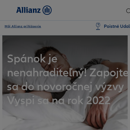
Poistné Udal
Môj Allianz prihlásenie
Spánok je
nenahraditeľný! Zapojte
sa do novoročnej výzvy
Vyspi sa na rok 2022