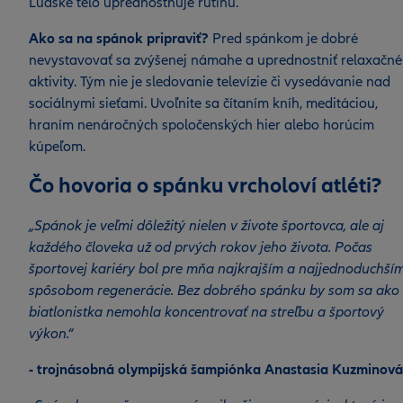
Ľudské telo uprednostňuje rutinu.
Ako sa na spánok pripraviť?
Pred spánkom je dobré
nevystavovať sa zvýšenej námahe a uprednostniť relaxačné
aktivity. Tým nie je sledovanie televízie či vysedávanie nad
sociálnymi sieťami. Uvoľnite sa čítaním kníh, meditáciou,
hraním nenáročných spoločenských hier alebo horúcim
kúpeľom.
Čo hovoria o spánku vrcholoví atléti?
„Spánok je veľmi dôležitý nielen v živote športovca, ale aj
každého človeka už od prvých rokov jeho života. Počas
športovej kariéry bol pre mňa najkrajším a najjednoduchší
spôsobom regenerácie. Bez dobrého spánku by som sa ako
biatlonistka nemohla koncentrovať na streľbu a športový
výkon.“
- trojnásobná olympijská šampiónka Anastasia Kuzminová