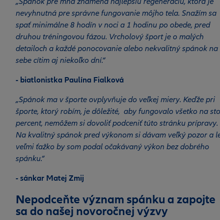
„Spánok pre mňa znamená najlepšiu regeneráciu, ktorá je
nevyhnutná pre správne fungovanie môjho tela. Snažím sa
spať minimálne 8 hodín v noci a 1 hodinu po obede, pred
druhou tréningovou fázou. Vrcholový šport je o malých
detailoch a každé ponocovanie alebo nekvalitný spánok na
sebe cítim aj niekoľko dní.“
- biatlonistka Paulína Fialková
„Spánok ma v športe ovplyvňuje do veľkej miery. Keďže pri
športe, ktorý robím, je dôležité, aby fungovalo všetko na st
percent, nemôžem si dovoliť podceniť túto stránku prípravy.
Na kvalitný spánok pred výkonom si dávam veľký pozor a l
veľmi ťažko by som podal očakávaný výkon bez dobrého
spánku.“
- sánkar Matej Zmij
Nepodceňte význam spánku a zapojte
sa do našej novoročnej výzvy