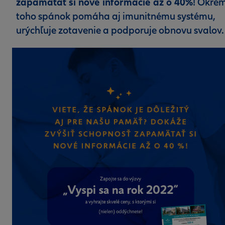
zapamätať si nové informácie až o 40%
! Okre
toho spánok pomáha aj imunitnému systému,
urýchľuje zotavenie a podporuje obnovu svalov