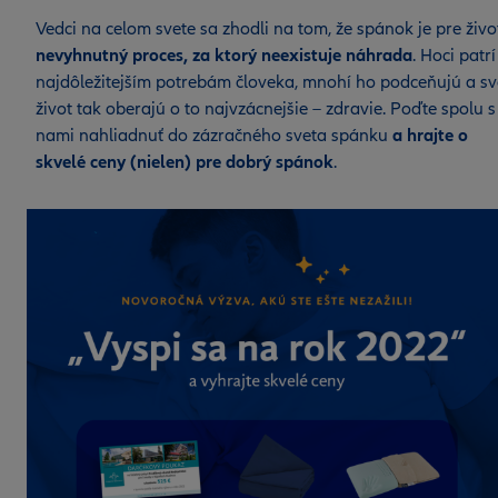
Vedci na celom svete sa zhodli na tom, že spánok je pre živo
nevyhnutný proces, za ktorý neexistuje náhrada
. Hoci patrí
najdôležitejším potrebám človeka, mnohí ho podceňujú a sv
život tak oberajú o to najvzácnejšie – zdravie. Poďte spolu s
nami nahliadnuť do zázračného sveta spánku
a hrajte o
skvelé ceny (nielen) pre dobrý spánok
.