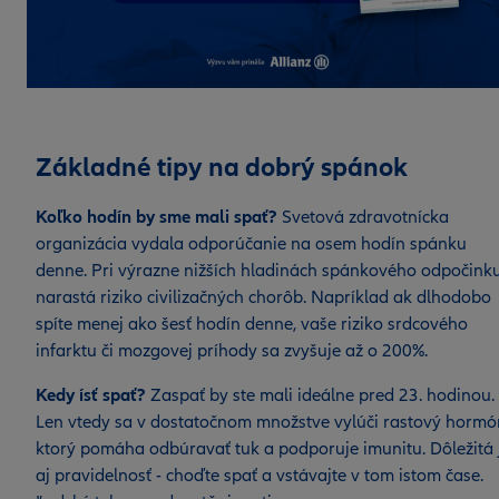
Základné tipy na dobrý spánok
Koľko hodín by sme mali spať?
Svetová zdravotnícka
organizácia vydala odporúčanie na osem hodín spánku
denne. Pri výrazne nižších hladinách spánkového odpočink
narastá riziko civilizačných chorôb. Napríklad ak dlhodobo
spíte menej ako šesť hodín denne, vaše riziko srdcového
infarktu či mozgovej príhody sa zvyšuje až o 200%.
Kedy ísť spať?
Zaspať by ste mali ideálne pred 23. hodinou.
Len vtedy sa v dostatočnom množstve vylúči rastový hormó
ktorý pomáha odbúravať tuk a podporuje imunitu. Dôležitá 
aj pravidelnosť - choďte spať a vstávajte v tom istom čase.