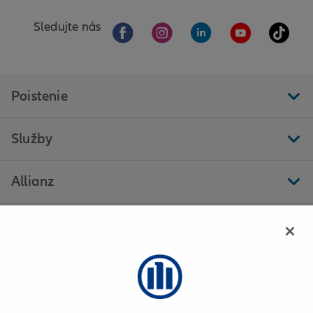
Sledujte nás
Poistenie
Služby
Allianz
Ďalšie stránky
Allianz - Eva Mačingová - Košice