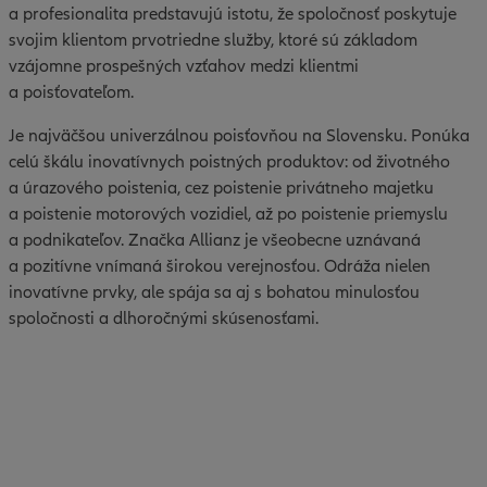
a profesionalita predstavujú istotu, že spoločnosť poskytuje
svojim klientom prvotriedne služby, ktoré sú základom
vzájomne prospešných vzťahov medzi klientmi
a poisťovateľom.
Je najväčšou univerzálnou poisťovňou na Slovensku. Ponúka
celú škálu inovatívnych poistných produktov: od životného
a úrazového poistenia, cez poistenie privátneho majetku
a poistenie motorových vozidiel, až po poistenie priemyslu
a podnikateľov. Značka Allianz je všeobecne uznávaná
a pozitívne vnímaná širokou verejnosťou. Odráža nielen
inovatívne prvky, ale spája sa aj s bohatou minulosťou
spoločnosti a dlhoročnými skúsenosťami.