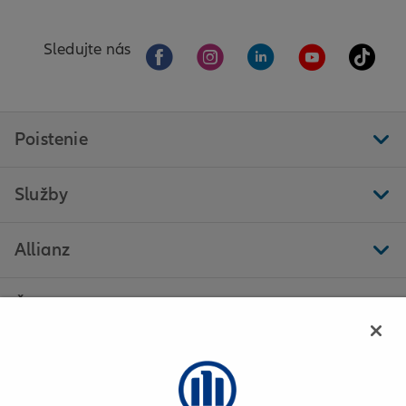
Sledujte nás
Poistenie
Služby
Allianz
Ďalšie stránky
Allianz - Ľudovít Révész - Veľké Kapušany