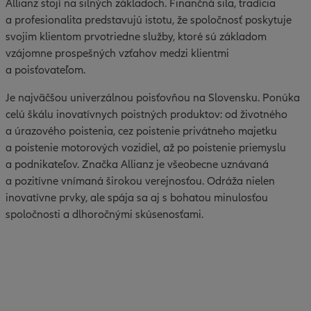
Allianz stojí na silných základoch. Finančná sila, tradícia
a profesionalita predstavujú istotu, že spoločnosť poskytuje
svojim klientom prvotriedne služby, ktoré sú základom
vzájomne prospešných vzťahov medzi klientmi
a poisťovateľom.
Je najväčšou univerzálnou poisťovňou na Slovensku. Ponúka
celú škálu inovatívnych poistných produktov: od životného
a úrazového poistenia, cez poistenie privátneho majetku
a poistenie motorových vozidiel, až po poistenie priemyslu
a podnikateľov. Značka Allianz je všeobecne uznávaná
a pozitívne vnímaná širokou verejnosťou. Odráža nielen
inovatívne prvky, ale spája sa aj s bohatou minulosťou
spoločnosti a dlhoročnými skúsenosťami.