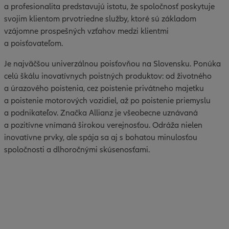
a profesionalita predstavujú istotu, že spoločnosť poskytuje
svojim klientom prvotriedne služby, ktoré sú základom
vzájomne prospešných vzťahov medzi klientmi
a poisťovateľom.
Je najväčšou univerzálnou poisťovňou na Slovensku. Ponúka
celú škálu inovatívnych poistných produktov: od životného
a úrazového poistenia, cez poistenie privátneho majetku
a poistenie motorových vozidiel, až po poistenie priemyslu
a podnikateľov. Značka Allianz je všeobecne uznávaná
a pozitívne vnímaná širokou verejnosťou. Odráža nielen
inovatívne prvky, ale spája sa aj s bohatou minulosťou
spoločnosti a dlhoročnými skúsenosťami.