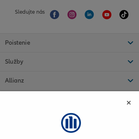
Sledujte nás
Poistenie
Služby
Allianz
Ďalšie stránky
Allianz - Mária Višpelová - Bratislava