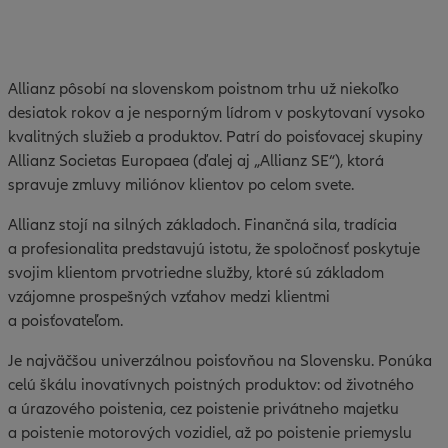
Allianz pôsobí na slovenskom poistnom trhu už niekoľko
desiatok rokov a je nesporným lídrom v poskytovaní vysoko
kvalitných služieb a produktov. Patrí do poisťovacej skupiny
Allianz Societas Europaea (ďalej aj „Allianz SE“), ktorá
spravuje zmluvy miliónov klientov po celom svete.
Allianz stojí na silných základoch. Finančná sila, tradícia
a profesionalita predstavujú istotu, že spoločnosť poskytuje
svojim klientom prvotriedne služby, ktoré sú základom
vzájomne prospešných vzťahov medzi klientmi
a poisťovateľom.
Je najväčšou univerzálnou poisťovňou na Slovensku. Ponúka
celú škálu inovatívnych poistných produktov: od životného
a úrazového poistenia, cez poistenie privátneho majetku
a poistenie motorových vozidiel, až po poistenie priemyslu