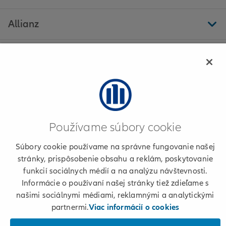
Allianz
Ďalšie stránky
Allianz - Emília Mochnáčová - Medzilaborce
Používame súbory cookie
Informácie o poskytovateľovi
Súbory cookie používame na správne fungovanie našej
stránky, prispôsobenie obsahu a reklám, poskytovanie
Podmienky používania a cookies
funkcií sociálnych médií a na analýzu návštevnosti.
Informácie o používaní našej stránky tiež zdieľame s
Osobné údaje
našimi sociálnymi médiami, reklamnými a analytickými
partnermi.
Viac informácií o cookies
+421 2 50 122 222