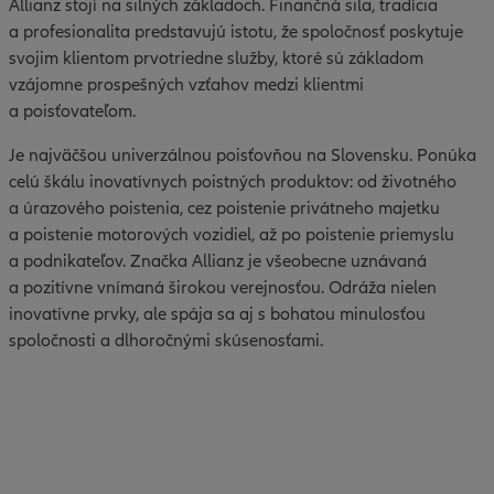
Allianz stojí na silných základoch. Finančná sila, tradícia
a profesionalita predstavujú istotu, že spoločnosť poskytuje
svojim klientom prvotriedne služby, ktoré sú základom
vzájomne prospešných vzťahov medzi klientmi
a poisťovateľom.
Je najväčšou univerzálnou poisťovňou na Slovensku. Ponúka
celú škálu inovatívnych poistných produktov: od životného
a úrazového poistenia, cez poistenie privátneho majetku
a poistenie motorových vozidiel, až po poistenie priemyslu
a podnikateľov. Značka Allianz je všeobecne uznávaná
a pozitívne vnímaná širokou verejnosťou. Odráža nielen
inovatívne prvky, ale spája sa aj s bohatou minulosťou
spoločnosti a dlhoročnými skúsenosťami.