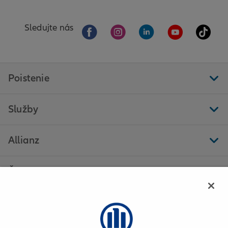
Sledujte nás
Poistenie
Služby
Allianz
Ďalšie stránky
Allianz - Miroslav Oláh - Bratislava