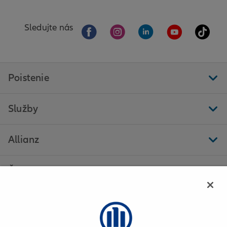
Sledujte nás
Poistenie
Služby
Allianz
Ďalšie stránky
Allianz - Mária Kysacká - Prešov