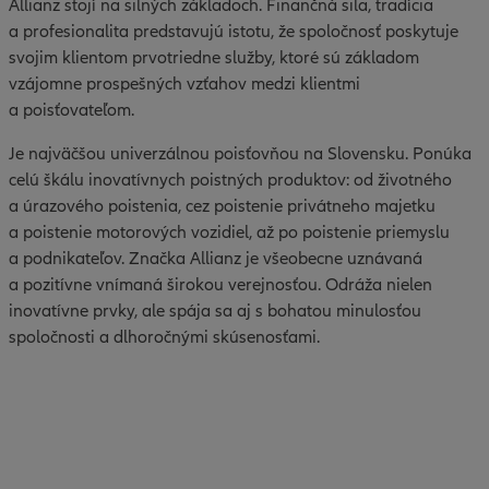
Allianz stojí na silných základoch. Finančná sila, tradícia
a profesionalita predstavujú istotu, že spoločnosť poskytuje
svojim klientom prvotriedne služby, ktoré sú základom
vzájomne prospešných vzťahov medzi klientmi
a poisťovateľom.
Je najväčšou univerzálnou poisťovňou na Slovensku. Ponúka
celú škálu inovatívnych poistných produktov: od životného
a úrazového poistenia, cez poistenie privátneho majetku
a poistenie motorových vozidiel, až po poistenie priemyslu
a podnikateľov. Značka Allianz je všeobecne uznávaná
a pozitívne vnímaná širokou verejnosťou. Odráža nielen
inovatívne prvky, ale spája sa aj s bohatou minulosťou
spoločnosti a dlhoročnými skúsenosťami.