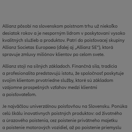
Allianz pôsobí na slovenskom poistnom trhu už niekoľko
desiatok rokov a je nesporným lídrom v poskytovaní vysoko
kvalitných služieb a produktov. Patrí do poisťovacej skupiny
Allianz Societas Europaea (ďalej aj „Allianz SE“), ktorá
spravuje zmluvy miliónov klientov po celom svete.
Allianz stojí na silných základoch. Finančná sila, tradícia
a profesionalita predstavujú istotu, že spoločnosť poskytuje
svojim klientom prvotriedne služby, ktoré sú základom
vzájomne prospešných vzťahov medzi klientmi
a poisťovateľom.
Je najväčšou univerzálnou poisťovňou na Slovensku. Ponúka
celú škálu inovatívnych poistných produktov: od životného
a úrazového poistenia, cez poistenie privátneho majetku
a poistenie motorových vozidiel, až po poistenie priemyslu