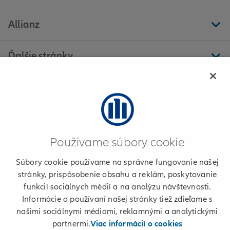
Allianz
Ďalšie stránky
Allianz - Gabriela Majchráková - Dubnica nad Váhom
Používame súbory cookie
Informácie o poskytovateľovi
Súbory cookie používame na správne fungovanie našej
Podmienky používania a cookies
stránky, prispôsobenie obsahu a reklám, poskytovanie
funkcií sociálnych médií a na analýzu návštevnosti.
Osobné údaje
Informácie o používaní našej stránky tiež zdieľame s
našimi sociálnymi médiami, reklamnými a analytickými
+421 2 50 122 222
partnermi.
Viac informácií o cookies