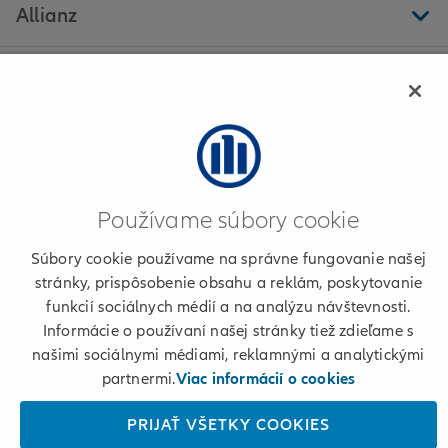
Allianz
Ďalšie stránky
Allianz - Jozef Píš - Šahy
Používame súbory cookie
Informácie o poskytovateľovi
Súbory cookie používame na správne fungovanie našej
stránky, prispôsobenie obsahu a reklám, poskytovanie
Podmienky používania a cookies
funkcií sociálnych médií a na analýzu návštevnosti.
Informácie o používaní našej stránky tiež zdieľame s
Osobné údaje
našimi sociálnymi médiami, reklamnými a analytickými
partnermi.
Viac informácií o cookies
+421 2 50 122 222
PRIJAŤ VŠETKY COOKIES