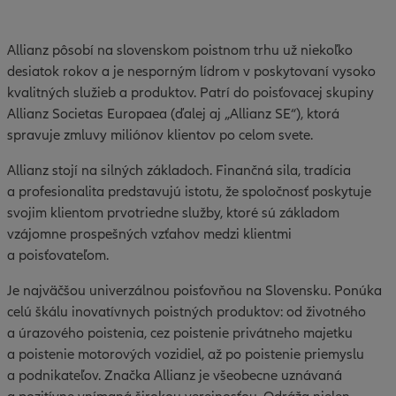
Allianz pôsobí na slovenskom poistnom trhu už niekoľko
desiatok rokov a je nesporným lídrom v poskytovaní vysoko
kvalitných služieb a produktov. Patrí do poisťovacej skupiny
Allianz Societas Europaea (ďalej aj „Allianz SE“), ktorá
spravuje zmluvy miliónov klientov po celom svete.
Allianz stojí na silných základoch. Finančná sila, tradícia
a profesionalita predstavujú istotu, že spoločnosť poskytuje
svojim klientom prvotriedne služby, ktoré sú základom
vzájomne prospešných vzťahov medzi klientmi
a poisťovateľom.
Je najväčšou univerzálnou poisťovňou na Slovensku. Ponúka
celú škálu inovatívnych poistných produktov: od životného
a úrazového poistenia, cez poistenie privátneho majetku
a poistenie motorových vozidiel, až po poistenie priemyslu
a podnikateľov. Značka Allianz je všeobecne uznávaná