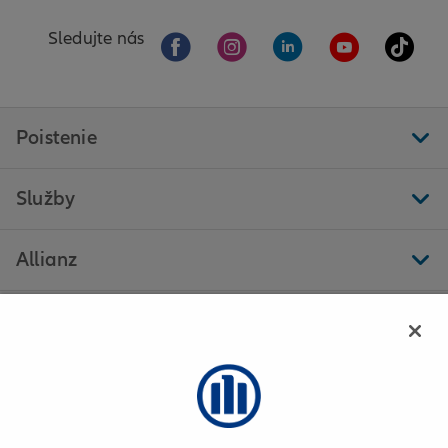
Sledujte nás
Poistenie
Služby
Allianz
Ďalšie stránky
Allianz - Mária Gajdošová - Zvolen