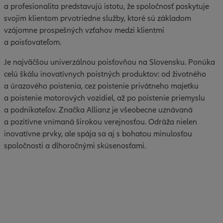
a profesionalita predstavujú istotu, že spoločnosť poskytuje
svojim klientom prvotriedne služby, ktoré sú základom
vzájomne prospešných vzťahov medzi klientmi
a poisťovateľom.
Je najväčšou univerzálnou poisťovňou na Slovensku. Ponúka
celú škálu inovatívnych poistných produktov: od životného
a úrazového poistenia, cez poistenie privátneho majetku
a poistenie motorových vozidiel, až po poistenie priemyslu
a podnikateľov. Značka Allianz je všeobecne uznávaná
a pozitívne vnímaná širokou verejnosťou. Odráža nielen
inovatívne prvky, ale spája sa aj s bohatou minulosťou
spoločnosti a dlhoročnými skúsenosťami.