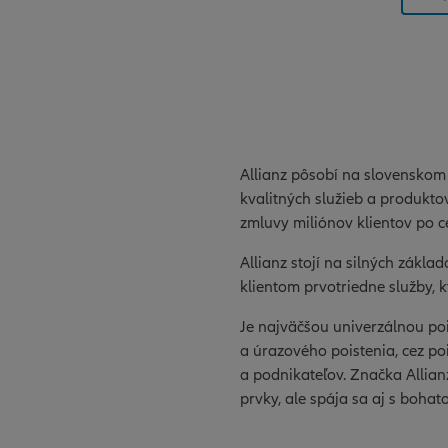
Allianz pôsobí na slovenskom
kvalitných služieb a produktov
zmluvy miliónov klientov po c
Allianz stojí na silných zákla
klientom prvotriedne služby,
Je najväčšou univerzálnou po
a úrazového poistenia, cez po
a podnikateľov. Značka Allia
prvky, ale spája sa aj s boha