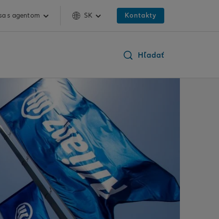
 sa s agentom
SK
Kontakty
Hľadať