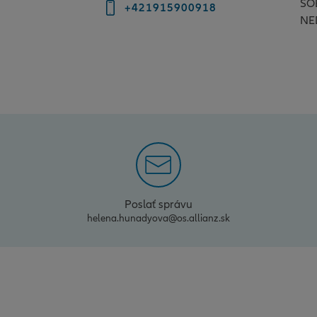
SO
+421915900918
NE
Poslať správu
helena.hunadyova@os.allianz.sk