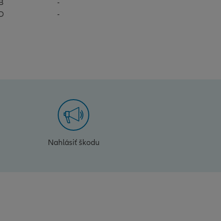
B
-
D
-
Nahlásiť škodu