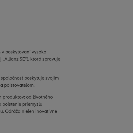
m v poskytovaní vysoko
 „Allianz SE“), ktorá spravuje
že spoločnosť poskytuje svojim
 a poisťovateľom.
h produktov: od životného
o poistenie priemyslu
u. Odráža nielen inovatívne