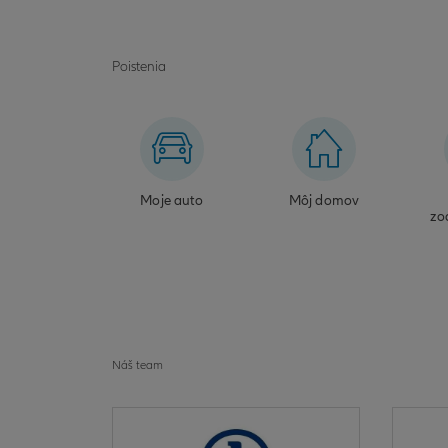
Poistenia
Moje auto
Môj domov
zo
Náš team