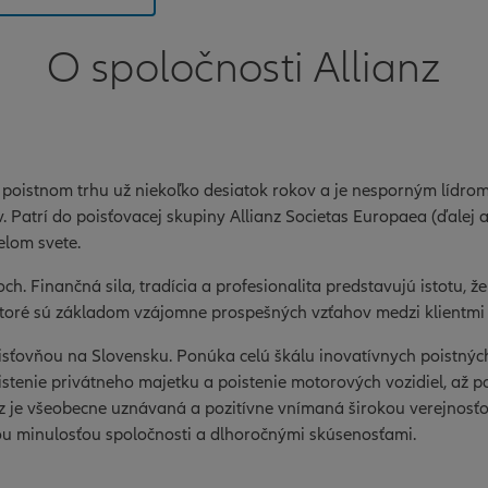
O spoločnosti Allianz
 poistnom trhu už niekoľko desiatok rokov a je nesporným lídro
. Patrí do poisťovacej skupiny Allianz Societas Europaea (ďalej aj
elom svete.
doch. Finančná sila, tradícia a profesionalita predstavujú istotu, 
 ktoré sú základom vzájomne prospešných vzťahov medzi klientmi
isťovňou na Slovensku. Ponúka celú škálu inovatívnych poistnýc
istenie privátneho majetku a poistenie motorových vozidiel, až p
nz je všeobecne uznávaná a pozitívne vnímaná širokou verejnosťo
tou minulosťou spoločnosti a dlhoročnými skúsenosťami.