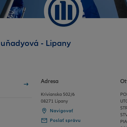
Huňadyová - Lipany
Adresa
Ot
Krivianska 502/6
PO
08271 Lipany
UT
ST
Navigovať
ST
Poslať správu
PIA