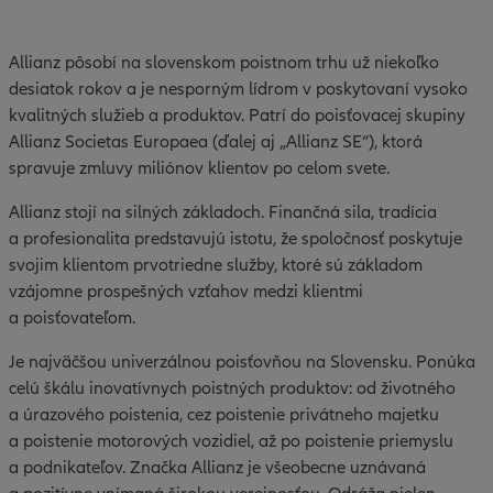
Allianz pôsobí na slovenskom poistnom trhu už niekoľko
desiatok rokov a je nesporným lídrom v poskytovaní vysoko
kvalitných služieb a produktov. Patrí do poisťovacej skupiny
Allianz Societas Europaea (ďalej aj „Allianz SE“), ktorá
spravuje zmluvy miliónov klientov po celom svete.
Allianz stojí na silných základoch. Finančná sila, tradícia
a profesionalita predstavujú istotu, že spoločnosť poskytuje
svojim klientom prvotriedne služby, ktoré sú základom
vzájomne prospešných vzťahov medzi klientmi
a poisťovateľom.
Je najväčšou univerzálnou poisťovňou na Slovensku. Ponúka
celú škálu inovatívnych poistných produktov: od životného
a úrazového poistenia, cez poistenie privátneho majetku
a poistenie motorových vozidiel, až po poistenie priemyslu
a podnikateľov. Značka Allianz je všeobecne uznávaná