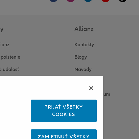
by
Allianz
lianz
Kontakty
 poistenie
Blogy
á udalosť
Návody
 a odpovede
O nás
enty
Tlačové centrum
onická komunikácia
Kariéra
PRIJAŤ VŠETKY
COOKIES
 platba poistného
Udržateľnosť
 riešenie požiadaviek
Informácie
ZAMIETNUŤ VŠETKY