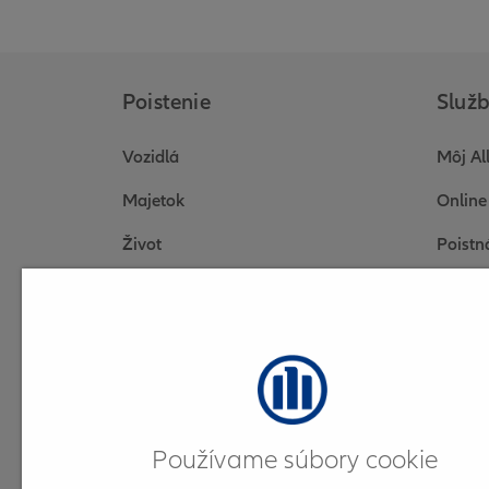
Poistenie
Služ
Vozidlá
Môj Al
Majetok
Online
Život
Poistn
Cestovné poistenie
Otázky
Firmy a podnikatelia
Dokum
Elektr
Online
Používame súbory cookie
Online