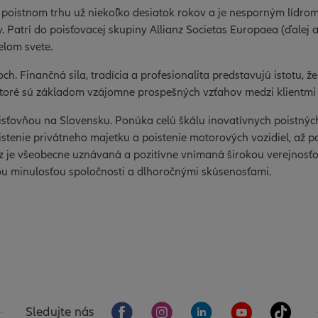
 poistnom trhu už niekoľko desiatok rokov a je nesporným lídro
. Patrí do poisťovacej skupiny Allianz Societas Europaea (ďalej aj
elom svete.
doch. Finančná sila, tradícia a profesionalita predstavujú istotu, 
 ktoré sú základom vzájomne prospešných vzťahov medzi klientmi
isťovňou na Slovensku. Ponúka celú škálu inovatívnych poistnýc
istenie privátneho majetku a poistenie motorových vozidiel, až p
nz je všeobecne uznávaná a pozitívne vnímaná širokou verejnosťo
tou minulosťou spoločnosti a dlhoročnými skúsenosťami.
Sledujte nás