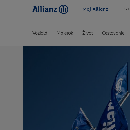
Môj Allianz
Sú
Vozidlá
Majetok
Život
Cestovanie