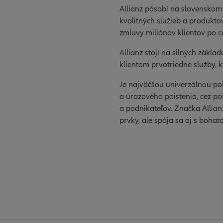
Allianz pôsobí na slovenskom
kvalitných služieb a produktov
zmluvy miliónov klientov po c
Allianz stojí na silných zákla
klientom prvotriedne služby,
Je najväčšou univerzálnou po
a úrazového poistenia, cez po
a podnikateľov. Značka Allia
prvky, ale spája sa aj s boha