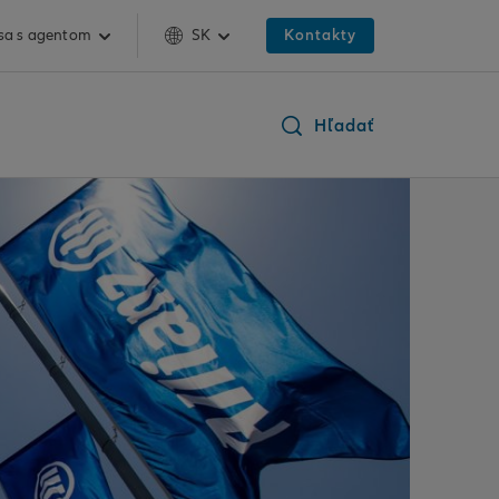
 sa s agentom
SK
Kontakty
Hľadať