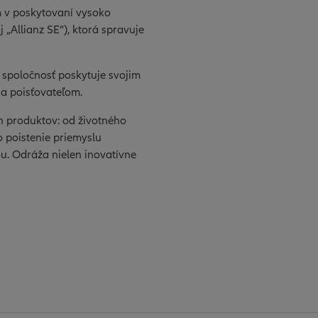
m v poskytovaní vysoko
 „Allianz SE“), ktorá spravuje
že spoločnosť poskytuje svojim
 a poisťovateľom.
h produktov: od životného
o poistenie priemyslu
u. Odráža nielen inovatívne