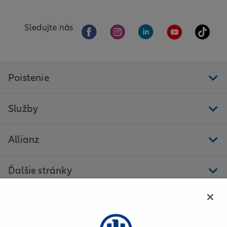
Sledujte nás
Poistenie
Služby
Allianz
Ďalšie stránky
Allianz - Miroslava Ješíková s. r. o. - Považská Bystrica