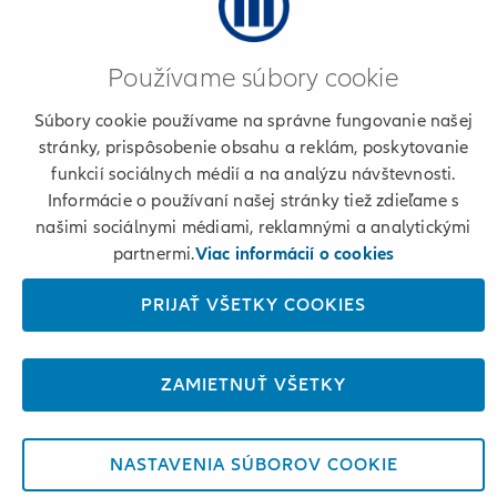
Informácie o poskytovateľovi
Používame súbory cookie
Podmienky používania a cookies
Súbory cookie používame na správne fungovanie našej
stránky, prispôsobenie obsahu a reklám, poskytovanie
Osobné údaje
funkcií sociálnych médií a na analýzu návštevnosti.
Informácie o používaní našej stránky tiež zdieľame s
+421 2 50 122 222
našimi sociálnymi médiami, reklamnými a analytickými
partnermi.
Viac informácií o cookies
PRIJAŤ VŠETKY COOKIES
© 2026 Allianz
ZAMIETNUŤ VŠETKY
NASTAVENIA SÚBOROV COOKIE