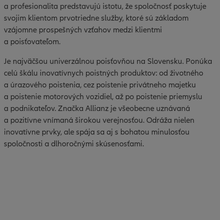
a profesionalita predstavujú istotu, že spoločnosť poskytuje
svojim klientom prvotriedne služby, ktoré sú základom
vzájomne prospešných vzťahov medzi klientmi
a poisťovateľom.
Je najväčšou univerzálnou poisťovňou na Slovensku. Ponúka
celú škálu inovatívnych poistných produktov: od životného
a úrazového poistenia, cez poistenie privátneho majetku
a poistenie motorových vozidiel, až po poistenie priemyslu
a podnikateľov. Značka Allianz je všeobecne uznávaná
a pozitívne vnímaná širokou verejnosťou. Odráža nielen
inovatívne prvky, ale spája sa aj s bohatou minulosťou
spoločnosti a dlhoročnými skúsenosťami.