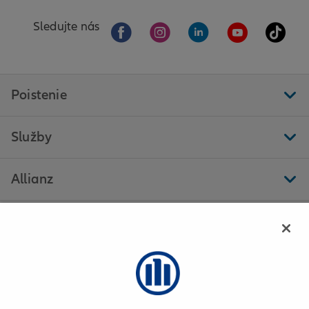
Sledujte nás
Poistenie
Služby
Allianz
Ďalšie stránky
Allianz - Stanislava Gašparová - Kynceľová