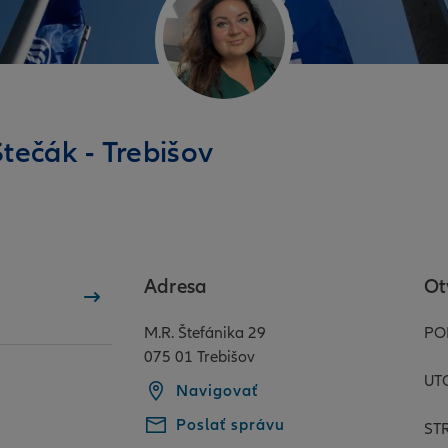
tečák - Trebišov
Adresa
Ot
M.R. Štefánika 29
PO
075 01 Trebišov
UT
Navigovať
Poslať správu
ST