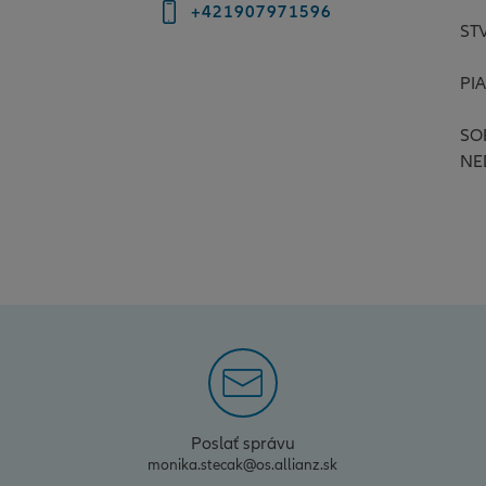
+421907971596
ST
PIA
SO
NE
Poslať správu
monika.stecak@os.allianz.sk