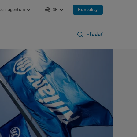
 sa s agentom
SK
Kontakty
Hľadať