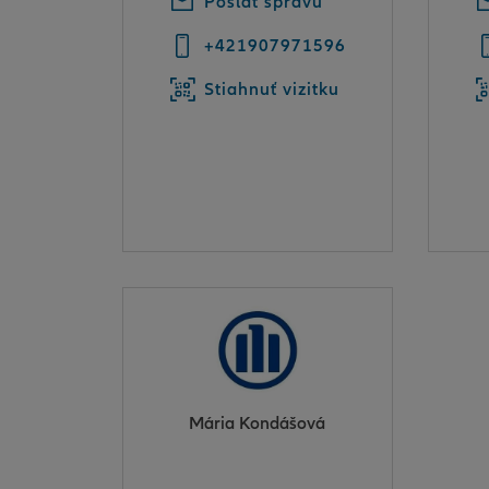
Poslať správu
+421907971596
Stiahnuť vizitku
Mária Kondášová