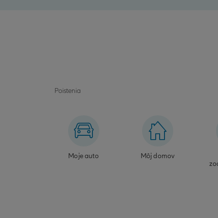
Poistenia
Moje auto
Môj domov
zo