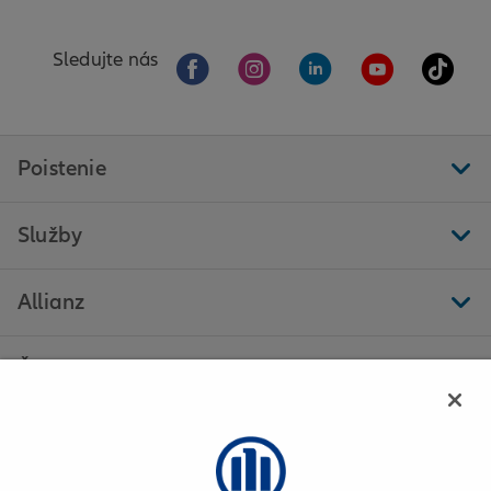
Sledujte nás
Poistenie
Služby
Allianz
Ďalšie stránky
Allianz - Katarína Púchy - Giraltovce