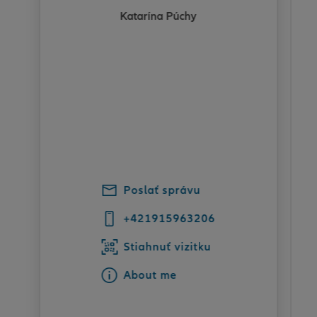
Katarína Púchy
Poslať správu
+421915963206
Stiahnuť vizitku
About me