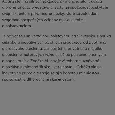
Allianz stojí na silných základoch. Finančná sila, tradícia
a profesionalita predstavujú istotu, že spoločnosť poskytuje
svojim klientom prvotriedne služby, ktoré sú základom
vzájomne prospešných vzťahov medzi klientmi
a poisťovateľom.
Je najväčšou univerzálnou poisťovňou na Slovensku. Ponúka
celú škálu inovatívnych poistných produktov: od životného
a úrazového poistenia, cez poistenie privátneho majetku
a poistenie motorových vozidiel, až po poistenie priemyslu
a podnikateľov. Značka Allianz je všeobecne uznávaná
a pozitívne vnímaná širokou verejnosťou. Odráža nielen
inovatívne prvky, ale spája sa aj s bohatou minulosťou
spoločnosti a dlhoročnými skúsenosťami.