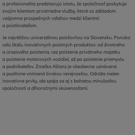
a profesionalita predstavujú istotu, že spoločnosť poskytuje
svojim klientom prvotriedne služby, ktoré sú základom
vzájomne prospešných vzťahov medzi klientmi
a poisťovateľom.
Je najväčšou univerzálnou poisťovňou na Slovensku. Ponúka
celú škálu inovatívnych poistných produktov: od životného
a úrazového poistenia, cez poistenie privátneho majetku
a poistenie motorových vozidiel, až po poistenie priemyslu
a podnikateľov. Značka Allianz je všeobecne uznávaná
a pozitívne vnímaná širokou verejnosťou. Odráža nielen
inovatívne prvky, ale spája sa aj s bohatou minulosťou
spoločnosti a dlhoročnými skúsenosťami.