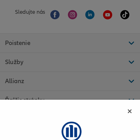
Sledujte nás
Poistenie
Služby
Allianz
Ďalšie stránky
Allianz - Frederika Kulmanová - Vranov nad Topľou