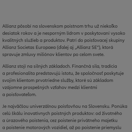
Allianz pôsobí na slovenskom poistnom trhu už niekoľko
desiatok rokov a je nesporným lídrom v poskytovaní vysoko
kvalitných služieb a produktov. Patrí do poisťovacej skupiny
Allianz Societas Europaea (ďalej aj „Allianz SE“), ktorá
spravuje zmluvy miliónov klientov po celom svete.
Allianz stojí na silných základoch. Finančná sila, tradícia
a profesionalita predstavujú istotu, že spoločnosť poskytuje
svojim klientom prvotriedne služby, ktoré sú základom
vzájomne prospešných vzťahov medzi klientmi
a poisťovateľom.
Je najväčšou univerzálnou poisťovňou na Slovensku. Ponúka
celú škálu inovatívnych poistných produktov: od životného
a úrazového poistenia, cez poistenie privátneho majetku
a poistenie motorových vozidiel, až po poistenie priemyslu