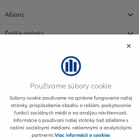
Allianz
Ďalšie stránky
Allianz - Zuzana Vendéghová s. r. o. - Zemianska Olča
Používame súbory cookie
Informácie o poskytovateľovi
Súbory cookie používame na správne fungovanie našej
Podmienky používania a cookies
stránky, prispôsobenie obsahu a reklám, poskytovanie
funkcií sociálnych médií a na analýzu návštevnosti.
Osobné údaje
Informácie o používaní našej stránky tiež zdieľame s
našimi sociálnymi médiami, reklamnými a analytickými
+421 2 50 122 222
partnermi.
Viac informácií o cookies