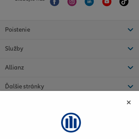
Poistenie
Služby
Allianz
Ďalšie stránky
Allianz - Iveta Očenášová Weisenpacherová s. r. o. -
Lučenec