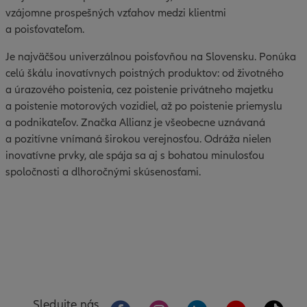
vzájomne prospešných vzťahov medzi klientmi
a poisťovateľom.
Je najväčšou univerzálnou poisťovňou na Slovensku. Ponúka
celú škálu inovatívnych poistných produktov: od životného
a úrazového poistenia, cez poistenie privátneho majetku
a poistenie motorových vozidiel, až po poistenie priemyslu
a podnikateľov. Značka Allianz je všeobecne uznávaná
a pozitívne vnímaná širokou verejnosťou. Odráža nielen
inovatívne prvky, ale spája sa aj s bohatou minulosťou
spoločnosti a dlhoročnými skúsenosťami.
Sledujte nás