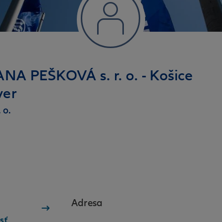
SANA PEŠKOVÁ s. r. o. - Košice
ver
 o.
Adresa
sť