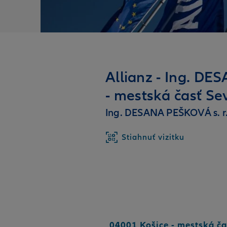
Allianz - Ing. DE
- mestská časť Se
Ing. DESANA PEŠKOVÁ s. r.
Stiahnuť vizitku
04001 Košice - mestská ča