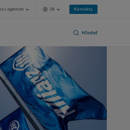
 sa s agentom
SK
Kontakty
Hľadať