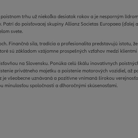
 poistnom trhu už niekoľko desiatok rokov a je nesporným lídro
. Patrí do poisťovacej skupiny Allianz Societas Europaea (ďalej aj
elom svete.
doch. Finančná sila, tradícia a profesionalita predstavujú istotu, 
 ktoré sú základom vzájomne prospešných vzťahov medzi klientmi
isťovňou na Slovensku. Ponúka celú škálu inovatívnych poistnýc
istenie privátneho majetku a poistenie motorových vozidiel, až p
nz je všeobecne uznávaná a pozitívne vnímaná širokou verejnosťo
tou minulosťou spoločnosti a dlhoročnými skúsenosťami.