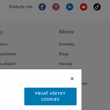
Sledujte nás
by
Allianz
lianz
Kontakty
 poistenie
Blogy
á udalosť
Návody
 a odpovede
O nás
enty
Tlačové centrum
onická komunikácia
Kariéra
PRIJAŤ VŠETKY
COOKIES
 platba poistného
Udržateľnosť