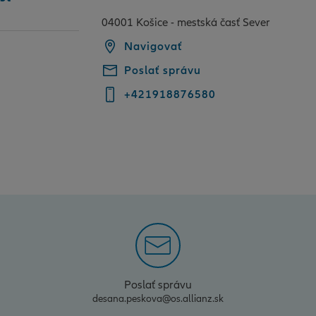
04001 Košice - mestská časť Sever
Navigovať
Poslať správu
+421918876580
Poslať správu
desana.peskova@os.allianz.sk