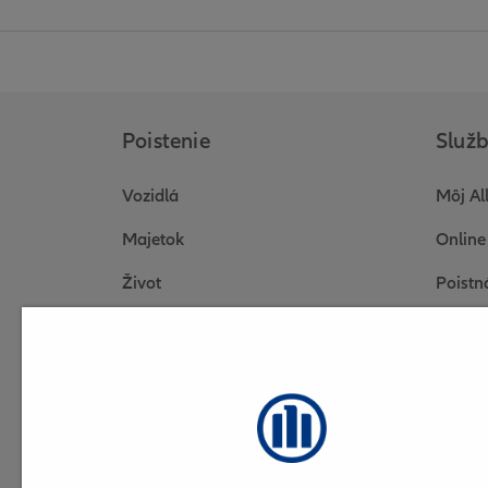
Poistenie
Služ
Vozidlá
Môj Al
Majetok
Online
Život
Poistn
Cestovné poistenie
Otázky
Firmy a podnikatelia
Dokum
Elektr
Online