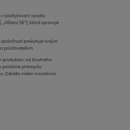
m v poskytovaní vysoko
 „Allianz SE“), ktorá spravuje
že spoločnosť poskytuje svojim
 a poisťovateľom.
h produktov: od životného
o poistenie priemyslu
u. Odráža nielen inovatívne