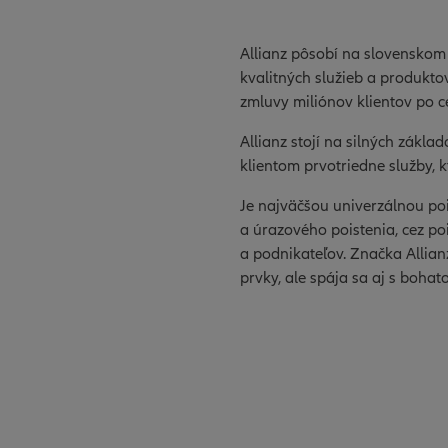
Allianz pôsobí na slovenskom
kvalitných služieb a produktov
zmluvy miliónov klientov po c
Allianz stojí na silných zákla
klientom prvotriedne služby,
Je najväčšou univerzálnou po
a úrazového poistenia, cez po
a podnikateľov. Značka Allia
prvky, ale spája sa aj s boha