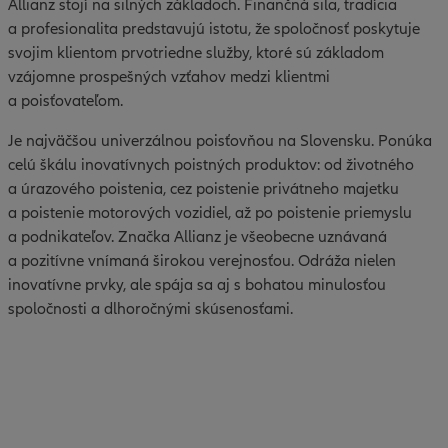
Allianz stojí na silných základoch. Finančná sila, tradícia
a profesionalita predstavujú istotu, že spoločnosť poskytuje
svojim klientom prvotriedne služby, ktoré sú základom
vzájomne prospešných vzťahov medzi klientmi
a poisťovateľom.
Je najväčšou univerzálnou poisťovňou na Slovensku. Ponúka
celú škálu inovatívnych poistných produktov: od životného
a úrazového poistenia, cez poistenie privátneho majetku
a poistenie motorových vozidiel, až po poistenie priemyslu
a podnikateľov. Značka Allianz je všeobecne uznávaná
a pozitívne vnímaná širokou verejnosťou. Odráža nielen
inovatívne prvky, ale spája sa aj s bohatou minulosťou
spoločnosti a dlhoročnými skúsenosťami.