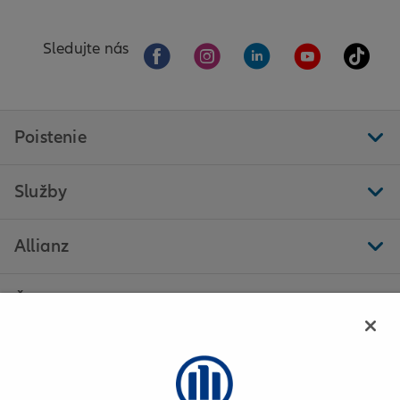
Sledujte nás
Poistenie
Služby
Allianz
Ďalšie stránky
Allianz - Edita Pivolusková s.r.o. - Levice